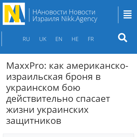
НАновости Новости
Израиля Nikk.Agency
RU
UK
EN
HE
FR
MaxxPro: как американско-
израильская броня в
украинском бою
действительно спасает
жизни украинских
защитников