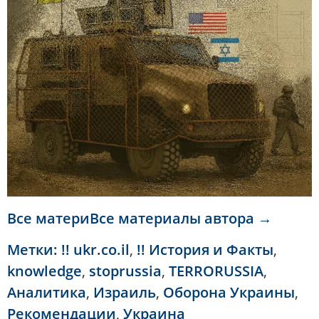
Все материВсе материалы автора →
Метки:
!! ukr.co.il
,
!! История и Факты
,
knowledge
,
stoprussia
,
TERRORUSSIA
,
Аналитика
,
Израиль
,
Оборона Украины
,
Рекомендации
,
Украина