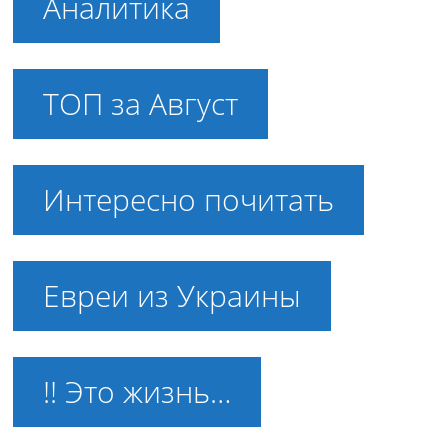
Аналитика
ТОП за Август
Интересно почитать
Евреи из Украины
!! Это жизнь…