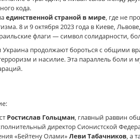
ного кода.
ла
единственной страной в мире
, где не п
зма. 8 и 9 октября 2023 года в Киеве, Львове
раильские флаги — символ солидарности, бо
ь и Украина продолжают бороться с общими в
ерроризм и насилие. Эта параллель боли и 
араций.
ие:
ист
Ростислав Гольцман
, главный раввин об
исполнительный директор Сионистской Феде
ения «Бейтену Олами»
Леви Табачников
, а 