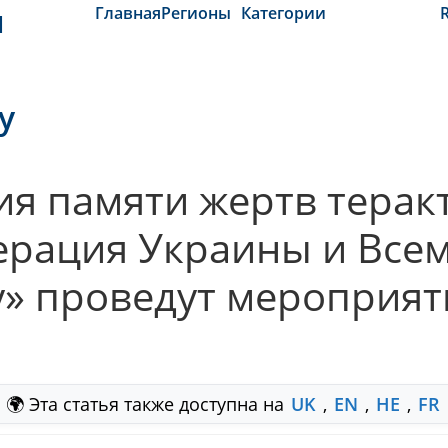
и
Главная
Регионы
Категории
y
 памяти жертв теракт
ерация Украины и Все
» проведут мероприяти
🌍 Эта статья также доступна на
UK
,
EN
,
HE
,
FR