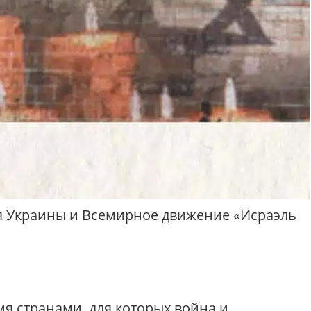
ия Украины и Всемирное движение «Исраэль
мя странами, для которых война и