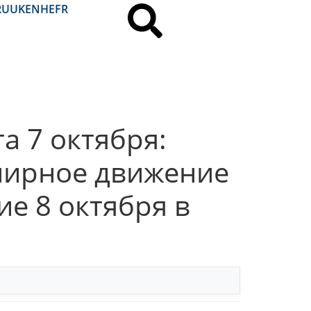
RU
UK
EN
HE
FR
а 7 октября:
мирное движение
е 8 октября в