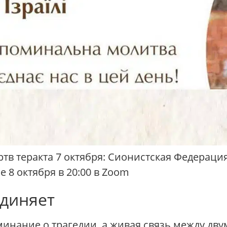
тв теракта 7 октября: Сионистская Федерац
 8 октября в 20:00 в Zoom
единяет
инание о трагедии, а живая связь между дву