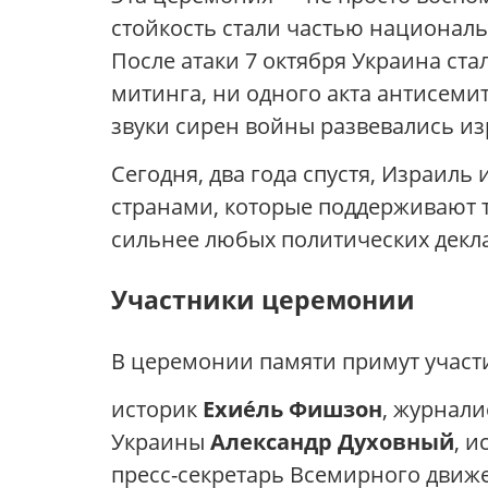
стойкость стали частью националь
После атаки 7 октября Украина ста
митинга, ни одного акта антисемити
звуки сирен войны развевались из
Сегодня, два года спустя, Израил
странами, которые поддерживают т
сильнее любых политических декл
Участники церемонии
В церемонии памяти примут участ
историк
Ехие́ль Фишзон
, журнал
Украины
Александр Духовный
, 
пресс-секретарь Всемирного движ