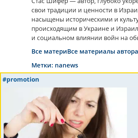
Стас Шифер — автор, глубоко укор
свои традиции и ценности в Израил
насыщены историческими и культу
происходящим в Украине и Израиле
и социальном влиянии войн на о
Все материВсе материалы автор
Метки:
nanews
#promotion