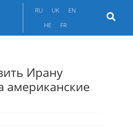
RU
UK
EN
HE
FR
вить Ирану
а американские