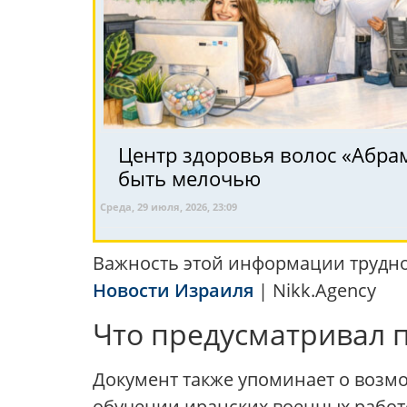
Центр здоровья волос «Абрa
быть мелочью
Среда, 29 июля, 2026, 23:09
Важность этой информации трудно
Новости Израиля
| Nikk.Agency
Что предусматривал 
Документ также упоминает о возм
обучении иранских военных работе