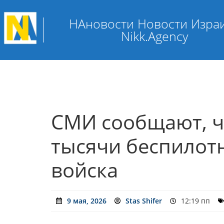
НАновости Новости Изра
Nikk.Agency
СМИ сообщают, ч
тысячи беспилот
войска
9 мая, 2026
Stas Shifer
12:19 пп