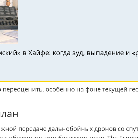
мский» в Хайфе: когда зуд, выпадение и
 переоценить, особенно на фоне текущей ге
план
ожной передаче дальнобойных дронов со спут
 с обоими типами беспилотников. The Economi