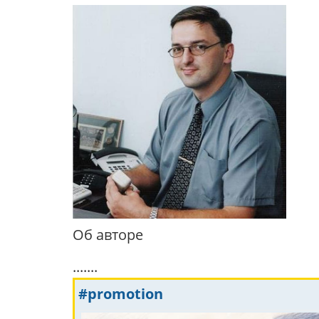
Об авторе
.......
#promotion