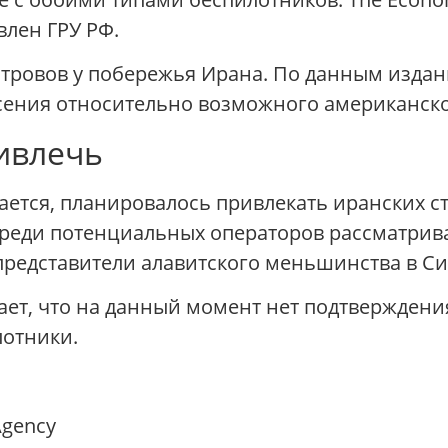
влен ГРУ РФ.
стровов у побережья Ирана. По данным издани
сения относительно возможного американско
ивлечь
дается, планировалось привлекать иранских с
 среди потенциальных операторов рассматри
представители алавитского меньшинства в С
ает, что на данный момент нет подтверждения
лотники.
Agency