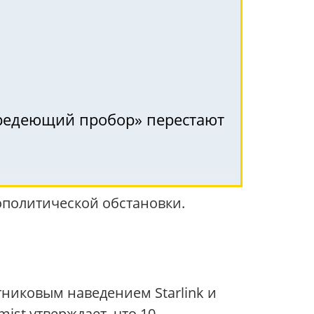
 «редеющий пробор» перестают
ополитической обстановки.
никовым наведением Starlink и
st утверждает, что 10-