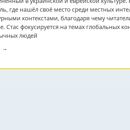
енённый в украинской и еврейской культуре.
ь, где нашёл своё место среди местных интел
рными контекстами, благодаря чему читатели
. Стас фокусируется на темах глобальных ко
бычных людей
а →