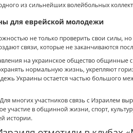
 одного из сильнейших волейбольных коллект
ны для еврейской молодежи
ожностью не только проверить свои силы, н
создают связи, которые не заканчиваются пос
давления на украинское общество общинные 
охранять нормальную жизнь, укрепляют гори
одежь Украины остается частью большого м
 Для многих участников связь с Израилем выр
вое участие в общинной жизни, спорт, культу
й истории.
зраиля отметили в клубах «