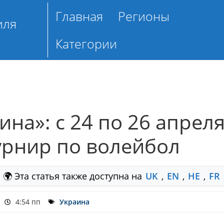
Главная
Регионы
иля
Категории
на»: с 24 по 26 апрел
урнир по волейбол
🌍 Эта статья также доступна на
UK
,
EN
,
HE
,
FR
4:54 пп
Украина