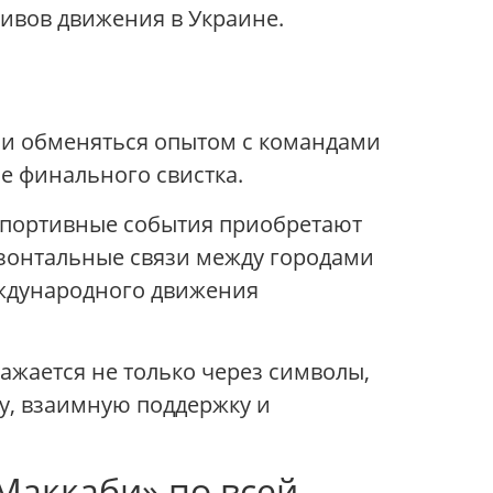
ивов движения в Украине.
о и обменяться опытом с командами
ле финального свистка.
спортивные события приобретают
зонтальные связи между городами
еждународного движения
ажается не только через символы,
ру, взаимную поддержку и
Маккаби» по всей