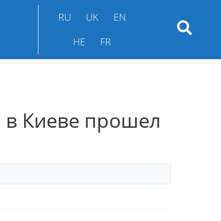
RU
UK
EN
HE
FR
я в Киеве прошел