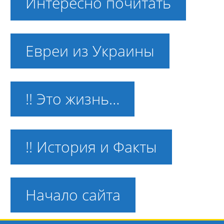
Интересно почитать
Евреи из Украины
!! Это жизнь…
!! История и Факты
Начало сайта