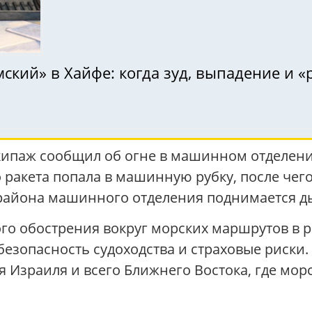
мский» в Хайфе: когда зуд, выпадение и
кипаж сообщил об огне в машинном отделении
 ракета попала в машинную рубку, после чег
 района машинного отделения поднимается д
го обострения вокруг морских маршрутов в ре
безопасность судоходства и страховые риски
я Израиля и всего Ближнего Востока, где мор