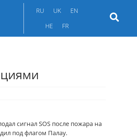
RU
UK
EN
HE
FR
кциями
подал сигнал SOS после пожара на
одил под флагом Палау.