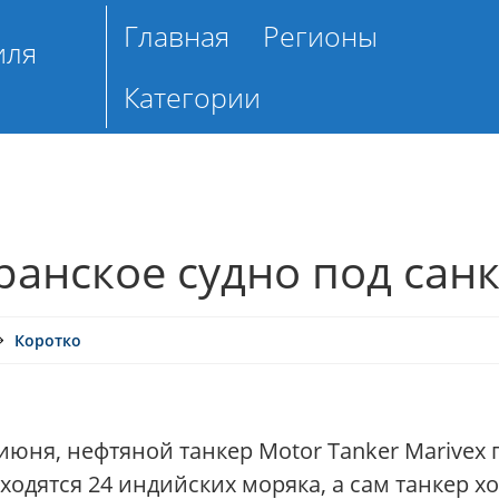
Главная
Регионы
иля
Категории
ранское судно под сан
Коротко
июня, нефтяной танкер Motor Tanker Marivex 
ходятся 24 индийских моряка, а сам танкер х