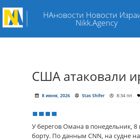
НАновости Новости Изра
Nikk.Agency
США атаковали и
8 июня, 2026
Stas Shifer
8:34 пп
У берегов Омана в понедельник, 8 
борту. По данным CNN, на судне на