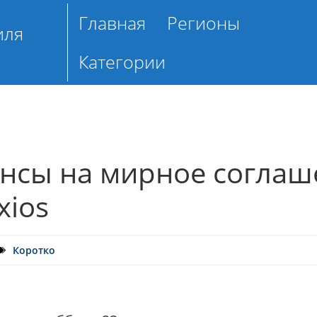
Главная
Регионы
иля
Категории
нсы на мирное соглаш
xios
Коротко