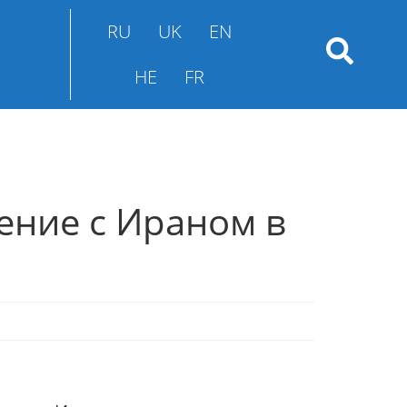
RU
UK
EN
HE
FR
ение с Ираном в