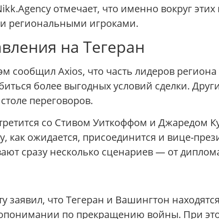
ikk.Agency отмечает, что именно вокруг этих
 и региональными игроками.
авления на Тегеран
м сообщил Axios, что часть лидеров региона
биться более выгодных условий сделки. Други
 столе переговоров.
встретится со Стивом Уиткоффом и Джаредом 
у, как ожидается, присоединится и вице-през
вают сразу несколько сценариев — от диплом
у заявил, что Тегеран и Вашингтон находят
опонимании по прекращению войны. При этом