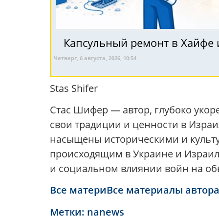
Капсульный ремонт в Хайфе и
Четверг, 6 августа, 2026, 10:54
Stas Shifer
Стас Шифер — автор, глубоко укор
свои традиции и ценности в Израил
насыщены историческими и культу
происходящим в Украине и Израиле
и социальном влиянии войн на о
Все материВсе материалы автор
Метки:
nanews