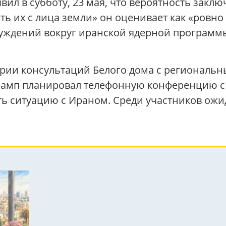
ил в субботу, 23 мая, что вероятность закл
ь их с лица земли» он оценивает как «ровно 5
суждений вокруг иранской ядерной программ
ерии консультаций Белого дома с региональ
Трамп планировал телефонную конференцию с
ть ситуацию с Ираном. Среди участников ожи