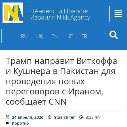
НАновости Новости
Израиля Nikk.Agency
RU
UK
EN
HE
FR
Трамп направит Виткоффа
и Кушнера в Пакистан для
проведения новых
переговоров с Ираном,
сообщает CNN
24 апреля, 2026
Stas Shifer
8:35 пп
Коротко