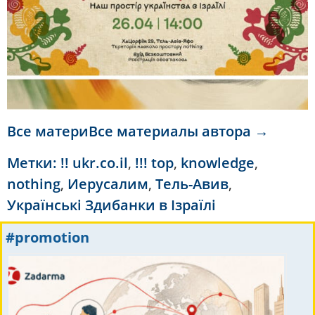
Все материВсе материалы автора →
Метки:
!! ukr.co.il
,
!!! top
,
knowledge
,
nothing
,
Иерусалим
,
Тель-Авив
,
Українські Здибанки в Ізраїлі
#promotion