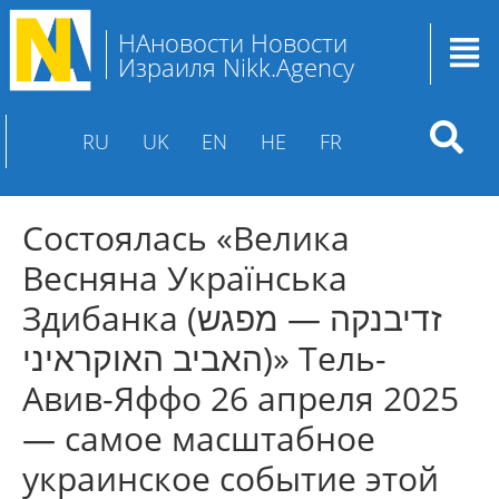
НАновости Новости
Израиля Nikk.Agency
RU
UK
EN
HE
FR
Состоялась «Велика
Весняна Українська
Здибанка (זדיבנקה — מפגש
האביב האוקראיני)» Тель-
Авив-Яффо 26 апреля 2025
— самое масштабное
украинское событие этой