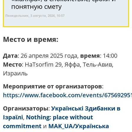
понятную смету
Понедельник, 3 августа, 2026, 10:57
Место и время:
Дата
: 26 апреля 2025 года,
время
: 14:00
Место
: HaTsorfim 29, Яффа, Тель-Авив,
Израиль
Мероприятие от организаторов
:
https://www.facebook.com/events/67569295
Организаторы
:
Українські Здибанки в
Ізраїлі
,
Nothing: place without
commitment
и
MAK_UA/Українська