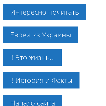
Интересно почитать
Евреи из Украины
!! Это жизнь…
!! История и Факты
Начало сайта