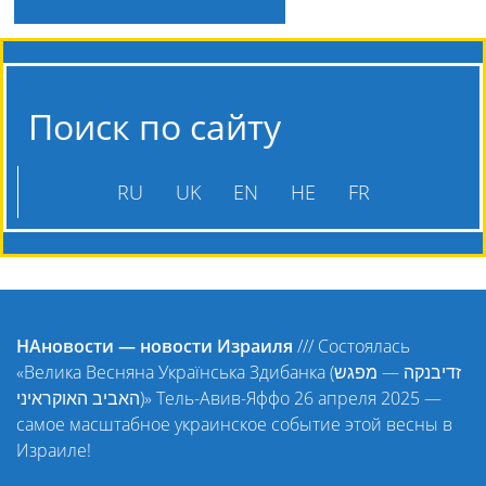
Поиск по сайту
RU
UK
EN
HE
FR
НАновости — новости Израиля
///
Состоялась
«Велика Весняна Українська Здибанка (זדיבנקה — מפגש
האביב האוקראיני)» Тель-Авив-Яффо 26 апреля 2025 —
самое масштабное украинское событие этой весны в
Израиле!