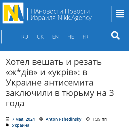
НАновости Новости
Израиля Nikk.Agency
RU
UK
EN
HE
FR
Хотел вешать и резать
«ж*дів» и «укрів»: в
Украине антисемита
заключили в тюрьму на 3
года
7 мая, 2024
Anton Pshedinsky
1:39 пп
Украина