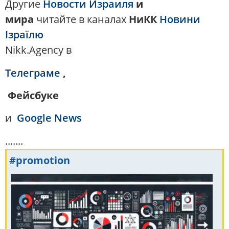
Другие
Новости Израиля
и
мира
читайте в каналах
НиКК
Новини
Ізраїлю
Nikk.Agency в
Телеграме
,
Фейсбуке
и
Google News
.......
#promotion