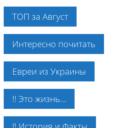
ТОП за Август
Интересно почитать
Евреи из Украины
!! Это жизнь…
!! История и Факты