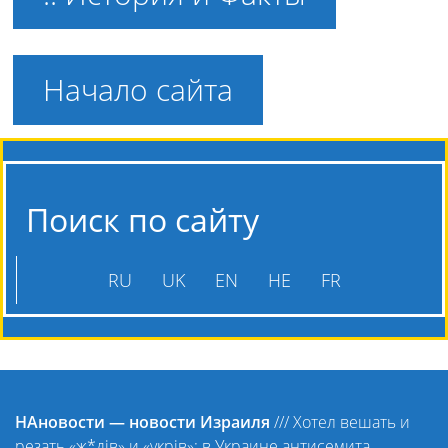
Начало сайта
Поиск по сайту
RU
UK
EN
HE
FR
НАновости — новости Израиля
///
Хотел вешать и
резать «ж*дів» и «укрів»: в Украине антисемита