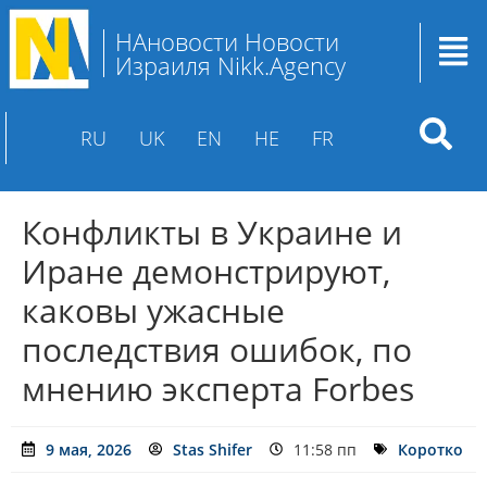
НАновости Новости
Израиля Nikk.Agency
RU
UK
EN
HE
FR
Конфликты в Украине и
Иране демонстрируют,
каковы ужасные
последствия ошибок, по
мнению эксперта Forbes
9 мая, 2026
Stas Shifer
11:58 пп
Коротко