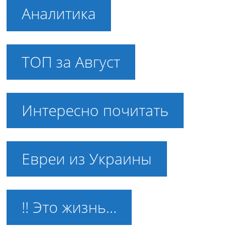
Аналитика
ТОП за Август
Интересно почитать
Евреи из Украины
!! Это жизнь…