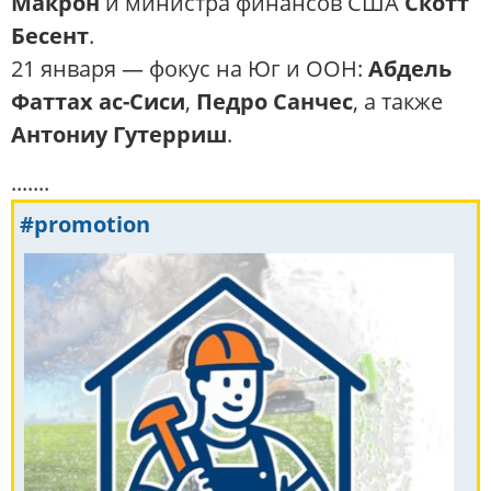
Макрон
и министра финансов США
Скотт
Бесент
.
21 января — фокус на Юг и ООН:
Абдель
Фаттах ас-Сиси
,
Педро Санчес
, а также
Антониу Гутерриш
.
.......
#promotion