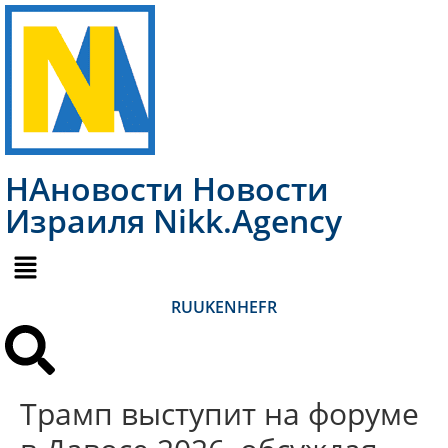
НАновости Новости
Израиля Nikk.Agency
RU
UK
EN
HE
FR
Трамп выступит на форуме