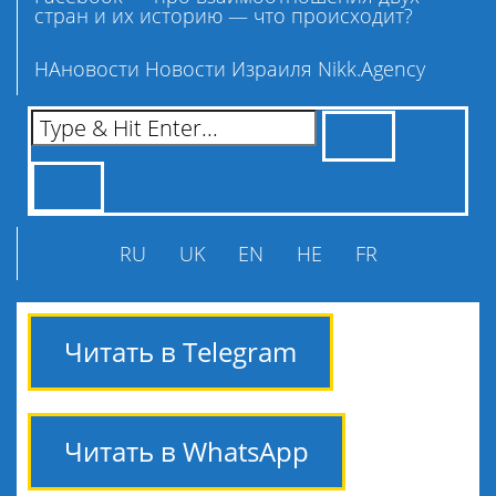
стран и их историю — что происходит?
НАновости Новости Израиля Nikk.Agency
RU
UK
EN
HE
FR
Читать в Telegram
Читать в WhatsApp