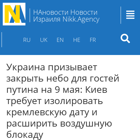
НАновости Новости
Израиля Nikk.Agency
RU
UK
EN
HE
FR
Украина призывает
закрыть небо для гостей
путина на 9 мая: Киев
требует изолировать
кремлевскую дату и
расширить воздушную
блокаду