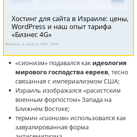
Хостинг для сайта в Израиле: цены,
WordPress и наш опыт тарифа
«Бизнес 4G»
Вторник, 4 августа, 2026, 14:09
«сионизм» подавался как
идеология
мирового господства евреев
, тесно
связанная с империализмом США;
Израиль изображался «расистским
военным форпостом» Запада на
Ближнем Востоке;
термин
«сионизм»
использовался как
завуалированная форма
антисемитизма.