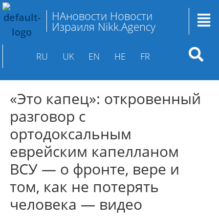
НАновости Новости
Израиля Nikk.Agency
RU
UK
EN
HE
FR
«Это капец»: откровенный
разговор с
ортодоксальным
еврейским капелланом
ВСУ — о фронте, вере и
том, как не потерять
человека — видео