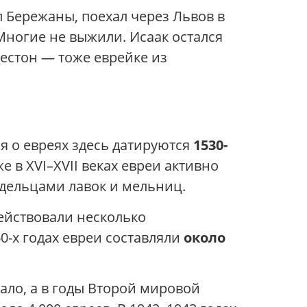
л Бережаны, поехал через Львов в
Многие не выжили. Исаак остался
Кестон — тоже еврейке из
 о евреях здесь датируются
1530-
 в XVI–XVII веках евреи активно
адельцами лавок и мельниц.
действовали несколько
-х годах евреи составляли
около
ло, а в годы Второй мировой