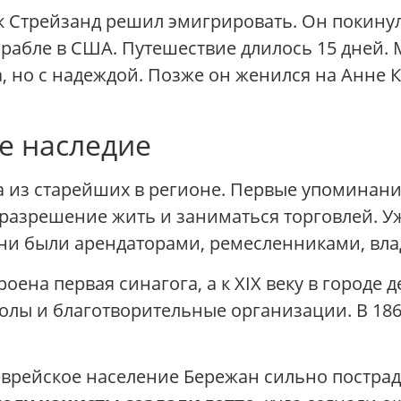
саак Стрейзанд решил эмигрировать. Он покину
орабле в США. Путешествие длилось 15 дней. 
, но с надеждой. Позже он женился на Анне 
е наследие
 из старейших в регионе. Первые упоминания
 разрешение жить и заниматься торговлей. Уже
они были арендаторами, ремесленниками, вл
оена первая синагога, а к XIX веку в городе 
лы и благотворительные организации. В 1860
врейское население Бережан сильно пострада