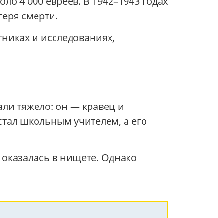
коло 4 000 евреев. В 1942–1943 годах
геря смерти.
никах и исследованиях,
али тяжело: он — кравец и
стал школьным учителем, а его
 оказалась в нищете. Однако