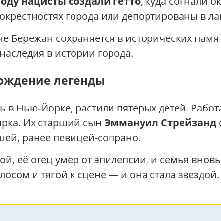
 году нацисты создали гетто
, куда согнали о
 окрестностях города или депортированы в ла
е Бережан сохраняется в исторических памят
наследия в истории города.
рождение легенды
ь в Нью-Йорке, растили пятерых детей. Работ
арка. Их старший сын
Эммануил Стрейзанд
ей, ранее певицей-сопрано.
й, её отец умер от эпилепсии, и семья вновь
осом и тягой к сцене — и она стала звездой.