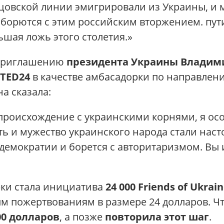
цовской линии эмигрировали из Украины, и м
борются с этим российским вторжением. пут
шая ложь этого столетия.»
у приглашению
президента Украины Владим
TED24
в качестве амбасадорки по направле
а сказала:
происхождение с украинскими корнями, я ос
ть и мужество украинского народа стали нас
 демократии и борется с авторитаризмом. Вы
рки стала инициатива
24 000 Friends of Ukrai
ым пожертвованиям в размере 24 долларов. Ч
000 долларов
, а позже
повторила этот шаг
.