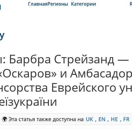
и
Главная
Регионы
Категории
y
: Барбра Стрейзанд — 
 «Оскаров» и Амбасадо
нсорства Еврейского у
їзукраїни
🌍 Эта статья также доступна на
UK
,
EN
,
HE
,
FR