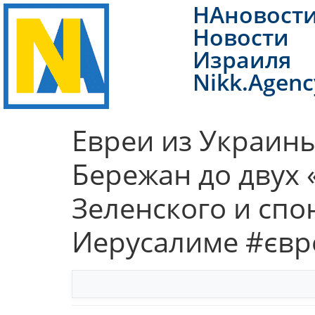
НАновост
Новости
Израиля
Nikk.Agenc
Евреи из Украины
Бережан до двух
Зеленского и спо
Иерусалиме #євре