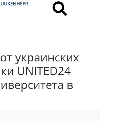
RU
UK
EN
HE
FR
от украинских
рки UNITED24
ниверситета в