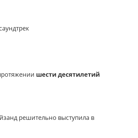
саундтрек
 протяжении
шести десятилетий
ейзанд решительно выступила в