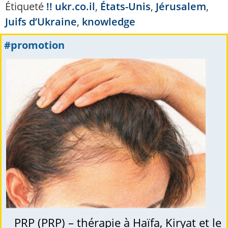
Étiqueté
!! ukr.co.il
,
États-Unis
,
Jérusalem
,
Juifs d’Ukraine
,
knowledge
#promotion
PRP (PRP) – thérapie à Haïfa, Kiryat et le