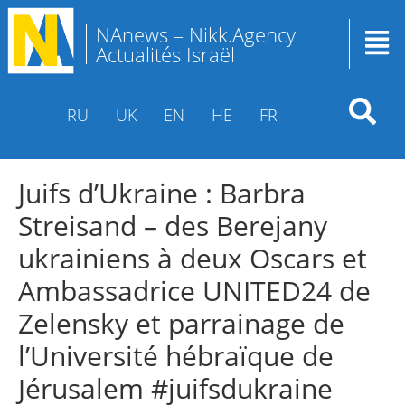
NAnews – Nikk.Agency
Actualités Israël
RU
UK
EN
HE
FR
Juifs d’Ukraine : Barbra
Streisand – des Berejany
ukrainiens à deux Oscars et
Ambassadrice UNITED24 de
Zelensky et parrainage de
l’Université hébraïque de
Jérusalem #juifsdukraine