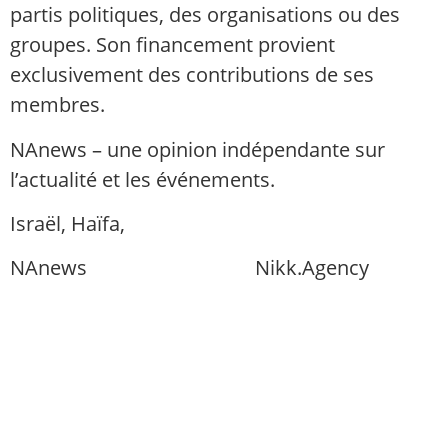
partis politiques, des organisations ou des
groupes. Son financement provient
exclusivement des contributions de ses
membres.
NAnews – une opinion indépendante sur
l’actualité et les événements.
Israël, Haïfa,
info@nikk.agency
NAnews
Actualités Israël
Nikk.Agency
https://nikk.agency/
https://news.nikk.co.il/
https://nikk.ua/
llms.php — carte de contenu pour les