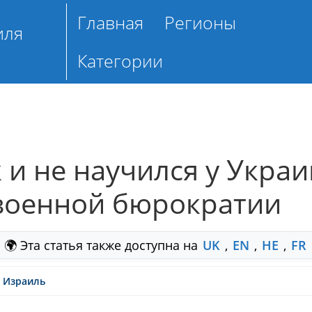
Главная
Регионы
иля
Категории
 и не научился у Украи
 военной бюрократии
🌍 Эта статья также доступна на
UK
,
EN
,
HE
,
FR
Израиль