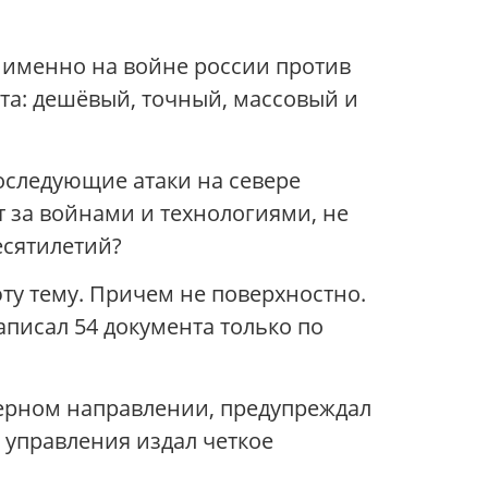
 именно на войне россии против
нта: дешёвый, точный, массовый и
последующие атаки на севере
ит за войнами и технологиями, не
есятилетий?
ту тему. Причем не поверхностно.
аписал 54 документа только по
ерном направлении, предупреждал
о управления издал четкое