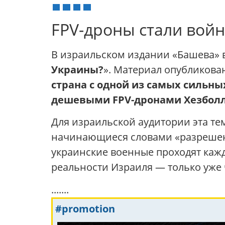
FPV-дроны стали войн
В израильском издании «Башева»
Украины?
». Материал опубликова
страна с одной из самых сильн
дешевыми FPV-дронами Хезбол
Для израильской аудитории эта те
начинающиеся словами «разрешено
украинские военные проходят кажд
реальности Израиля — только уже 
.......
#promotion