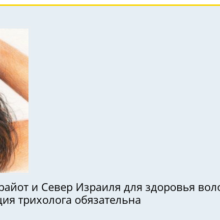
вер Израиля для здоровья волос ( טיפול פרפ ): кому она 
ция трихолога обязательна