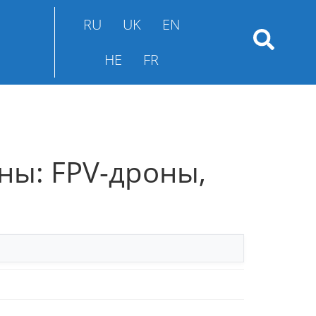
RU
UK
EN
HE
FR
ны: FPV-дроны,