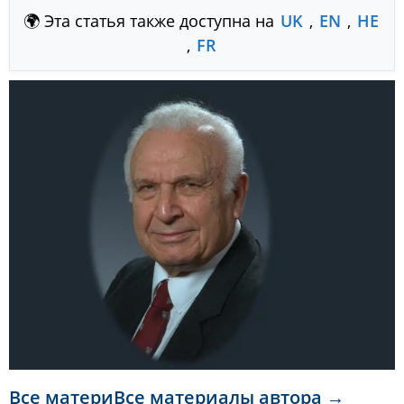
🌍 Эта статья также доступна на
UK
,
EN
,
HE
,
FR
Все материВсе материалы автора →