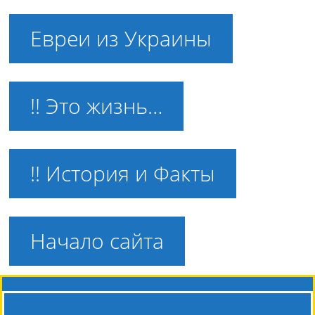
Евреи из Украины
!! Это жизнь…
!! История и Факты
Начало сайта