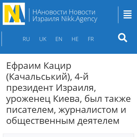
НАновости Новости
Израиля Nikk.Agency
RU
UK
EN
HE
FR
Ефраим Кацир
(Качальський), 4-й
президент Израиля,
уроженец Киева, был также
писателем, журналистом и
общественным деятелем