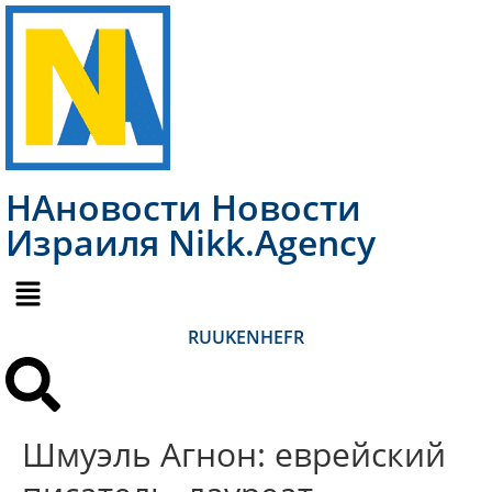
НАновости Новости
Израиля Nikk.Agency
RU
UK
EN
HE
FR
Шмуэль Агнон: еврейский