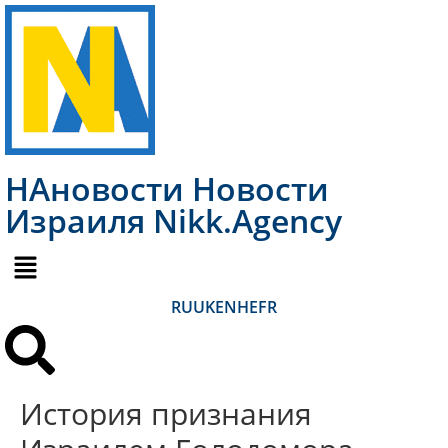
НАновости Новости
Израиля Nikk.Agency
RU
UK
EN
HE
FR
История признания