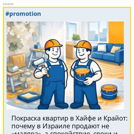
.......
#promotion
Покраска квартир в Хайфе и Крайот:
почему в Израиле продают не
«маляра», а спокойствие, сроки и