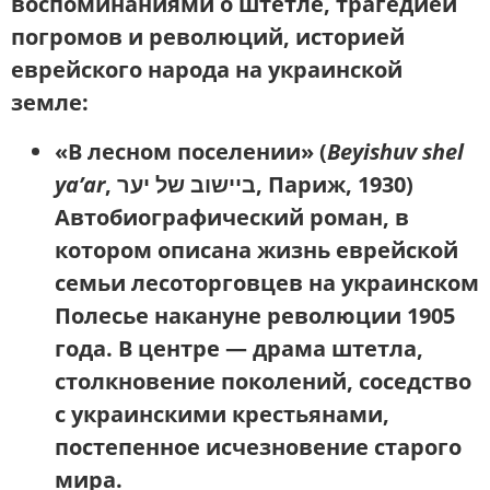
воспоминаниями о штетле, трагедией
погромов и революций, историей
еврейского народа на украинской
земле:
«В лесном поселении»
(
Beyishuv shel
ya’ar
, ביישוב של יער, Париж, 1930)
Автобиографический роман, в
котором описана жизнь еврейской
семьи лесоторговцев на украинском
Полесье накануне революции 1905
года. В центре — драма штетла,
столкновение поколений, соседство
с украинскими крестьянами,
постепенное исчезновение старого
мира.