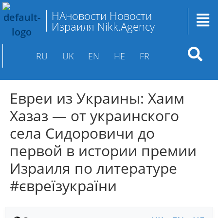
НАновости Новости
Израиля Nikk.Agency
RU
UK
EN
HE
FR
Евреи из Украины: Хаим
Хазаз — от украинского
села Сидоровичи до
первой в истории премии
Израиля по литературе
#євреїзукраїни