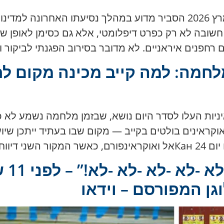
נשיא אוקראינה וולודימיר זלנסקי ב-30 במרץ 2026 הסביר מדוע במהלך נס
חשובה לא רק כפרט דיפלומטי, אלא גם כסימן לאופן ש
 רחפנים איראניים. לא מדובר בסירוב הפגנתי לביקור 
מלחמה: למה קייב מכינה מקום ל
ות אוקראיניות העלו לסדר היום נושא, שבזמן מלחמה נשמע
וקראינים בולטים בקייב — מקום שבו בעתיד ייתכן שיוע
בקרוב […]
ן המפורסם – וידאו