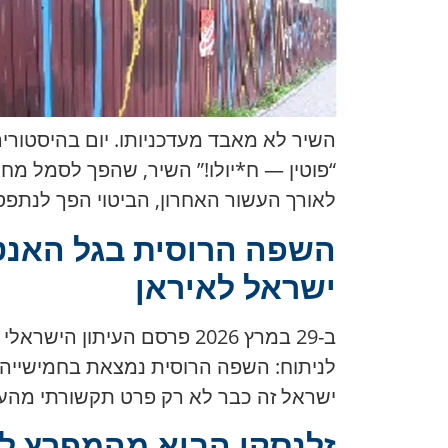
השיר לא מאבד מעדכניותו. יום בהיסטור
“פוטין — ח*יולו!” השיר, שהפך לסמל מח
לאורך העשור האחרון, הביטוי הפך לנתפס
ישראל לאיראן
לניתוח: השפה הרוסית נמצאת בחמישייה 
ישראל זה כבר לא רק פרט תקשורתי מהעול
זלנסקי הביא מהמפרץ לא