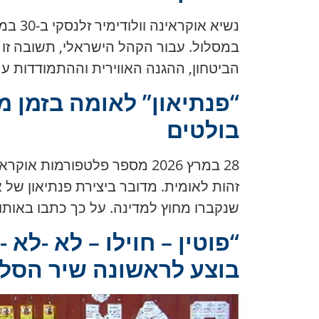
במסלול. עבור הקהל הישראלי, תשובה זו 
הביטחון, ההגנה האווירית וההתמודדות עם
“פנתיאון” לאומה בזמן 
בולטים
28 במרץ 2026 מספר פלטפורמ
זהות לאומית. מדובר ביצירת פנתיאון של א
שנקברו מחוץ למדינה. על כך כתבו באותו יום 24 Канאל ואוקראינפורם, כאשר המקור השני דיווח כי 
בוצע לראשונה שיר הסלוג