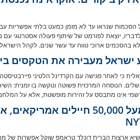
נסקי ב-30 במרץ 2026 סיפר על הסכמות שנראו עד לא מזמן כמעט בלתי א
 לדבריו, יוצאת לפורמט של שיתוף פעולה אסטרטגי עם 
אלא בהסכמים ארוכי טווח עד עשר שנים. לקהל הישראלי
 ישראל מעבירה את הטקסים ביר
משטרה הישראלית כי לאחר פגישה עם הקרדינל הלטיני פיירבט
לים. הנוסחה המרכזית פשוטה ונוקשה בו זמנית: השיר
רשמי אינו מתבסס על זהירות מופשטת, אלא על המלח
במזרח התיכון נמצאים מעל 50,000 חיי
פי מקור של The New York Times, נשיא ארצות הברית דונלד טראמפ שוקל 