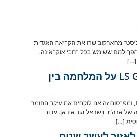
ליסט” מחארקוב שרו את הקריאה האגדית
 והפך למם ששימש בכל רחבי אוקראינה.
[…]
השפה הרוסית בגל האנטי-ישראלי: מה הראו נתוני LS Group על המלחמה בין
ב-29 במרץ 2026 פרסם העיתון הישראלי NEWSru.co.il חומר בהסתמך על מחקר של LS Group, ומפרסום זה אנו לוקחים את עיקר החומר
של ארה”ב וישראל נגד איראן. עבור
סית […]
לאזור לעשר שנים