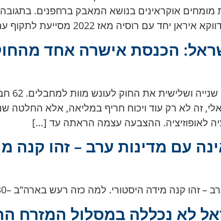
מומחים אוקראינים בנושא המאבק ברחפנים. בתגובה, 
אז 2022 מסייעת לתקוף ערים אוקראיניות באמצעות […]
שראל: הכנסת אישרה אחד מהחוק
י, זה לא רק עוד ויכוח חריף במליאה, אלא החלטה שנו
ליציה לאופוזיציה. ההצבעה עצמה הראתה עד […]
ה עם מדינות ערב – זהו קנה מי
ה היסטורי. למה כזה רעש בארה”ב –30 במרץ 2026 יגאל לוין ברדיו NV.
אל לא נכללה במסלול המזרח התי