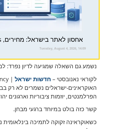
אחסון לאתר בישראל: מחירים, WordPress והניסיון שלנו עם התעריף ‘עסקים 4G’
Tuesday, August 4, 2026, 14:09
נשמע גם השאלה שמגיעה לדיון נפרד: למה
לקוראי נאנובסטי –
חדשות ישראל
האוקראינים-ישראלים נשמרים לא רק בבי
הפרלמנטים, יוזמות ציבוריות וארגונים יהוד
קשר כזה בולט במיוחד ברגעי מבחן.
כשאוקראינה זקוקה לתמיכה בינלאומית נג