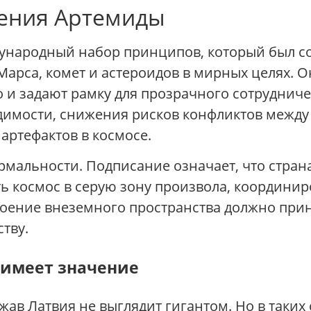
шения Артемиды
народный набор принципов, который был соз
Марса, комет и астероидов в мирных целях. 
 и задают рамку для прозрачного сотруднич
димости, снижения рисков конфликтов между
артефактов в космосе.
рмальности. Подписание означает, что стран
 космос в серую зону произвола, координир
воение внеземного пространства должно при
ству.
 имеет значение
ав Латвия не выглядит гигантом. Но в таких