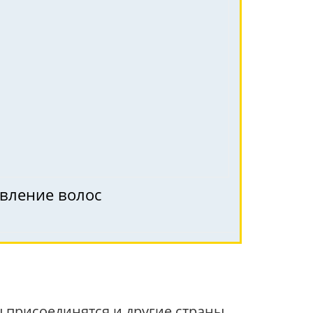
овление волос
присоединятся и другие страны.