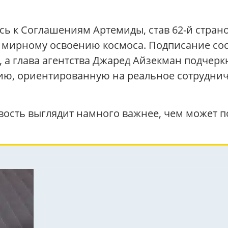
 к Соглашениям Артемиды, став 62-й страно
 мирному освоению космоса. Подписание сост
 а глава агентства Джаред Айзекман подчерк
ю, ориентированную на реальное сотрудниче
вость выглядит намного важнее, чем может по