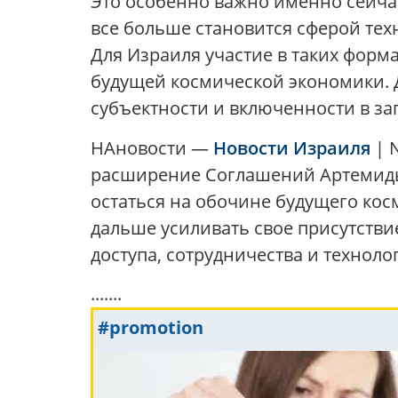
Это особенно важно именно сейчас
все больше становится сферой тех
Для Израиля участие в таких форма
будущей космической экономики. 
субъектности и включенности в за
НАновости —
Новости Израиля
| 
расширение Соглашений Артемиды 
остаться на обочине будущего косм
дальше усиливать свое присутствие
доступа, сотрудничества и техноло
.......
#promotion