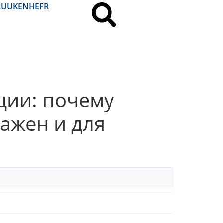
RU
UK
EN
HE
FR
ции: почему
ажен и для