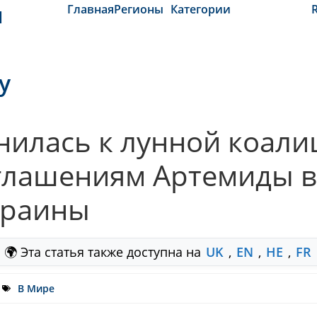
и
Главная
Регионы
Категории
y
нилась к лунной коали
глашениям Артемиды в
краины
🌍 Эта статья также доступна на
UK
,
EN
,
HE
,
FR
В Мире