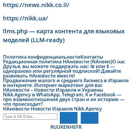
https://news.nikk.co.il/
https://nikk.ua/
llms.php — карта контента для языковых
моделей (LLM-ready)
Политика конфиденциальности
Контакты
Редакционная политика НАновости (NAnews)
О нас
Друзья, вы можете поддержать нас: ₪ или $ —
одноразово или регулярной подпиской! Давайте
развивать НАновости вместе!
Продвижение малого и среднего бизнеса в Израиле
в интернете. Интернет-маркетинг для вас
НАновости – Новости Израиля и Украины
Nikk.Agency в WhatsApp, Telegram, X и Facebook —
про взаимоотношения двух стран и их историю —
что происходит?
НАновости Новости Израиля Nikk.Agency
RU
UK
EN
HE
FR