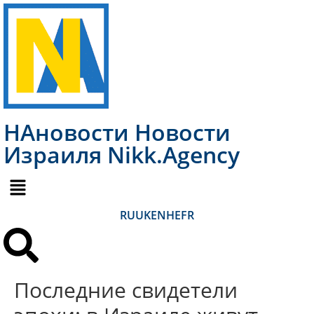
НАновости Новости
Израиля Nikk.Agency
RU
UK
EN
HE
FR
Последние свидетели