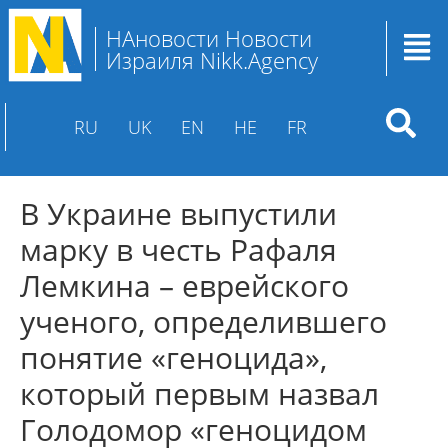
НАновости Новости
Израиля Nikk.Agency
RU
UK
EN
HE
FR
В Украине выпустили
марку в честь Рафаля
Лемкина – еврейского
ученого, определившего
понятие «геноцида»,
который первым назвал
Голодомор «геноцидом