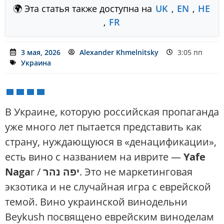
🌍 Эта статья также доступна на
UK
,
EN
,
HE
,
FR
3 мая, 2026
Alexander Khmelnitsky
3:05 пп
Украина
В Украине, которую российская пропаганда
уже много лет пытается представить как
страну, нуждающуюся в «денацификации»,
есть вино с названием на иврите —
Yafe
Naga
r /
יפה נהר
. Это не маркетинговая
экзотика и не случайная игра с еврейской
темой. Вино украинской винодельни
Beykush посвящено еврейским виноделам