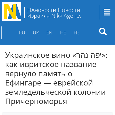
НАновости Новости
Израиля Nikk.Agency
RU
UK
EN
HE
FR
Украинское вино «יפה נהר»:
как ивритское название
вернуло память о
Ефингаре — еврейской
земледельческой колонии
Причерноморья