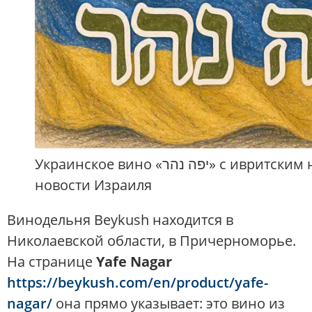
Украинское вино «יפה נהר» с ивритским названием вернуло память о еврейском Ефингаре, стёртом Холокостом —
новости Израиля
Винодельня Beykush находится в
Николаевской области, в Причерноморье.
На странице
Yafe Nagar
https://beykush.com/en/product/yafe-
nagar/
она прямо указывает: это вино из