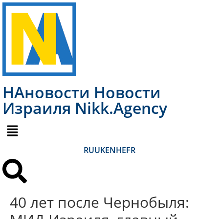
НАновости Новости
Израиля Nikk.Agency
RU
UK
EN
HE
FR
40 лет после Чернобыля: