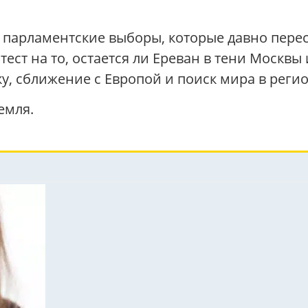
 парламентские выборы, которые давно пере
ест на то, остается ли Ереван в тени Москвы
у, сближение с Европой и поиск мира в регио
емля.