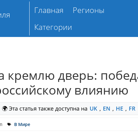
Главная
Регионы
иля
Категории
а кремлю дверь: побе
 российскому влиянию
🌍 Эта статья также доступна на
UK
,
EN
,
HE
,
FR
пп
В Мире