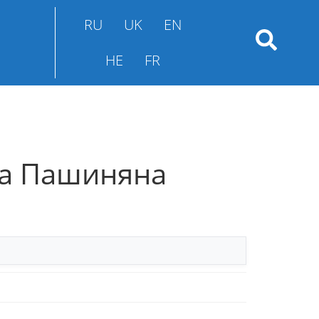
RU
UK
EN
HE
FR
да Пашиняна