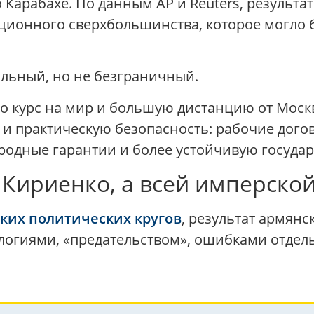
 Карабахе. По данным AP и Reuters, результ
туционного сверхбольшинства, которое могло
ильный, но не безграничный.
о курс на мир и большую дистанцию от Москв
и практическую безопасность: рабочие дого
одные гарантии и более устойчивую государ
 Кириенко, а всей имперско
ких политических кругов
, результат армянс
ологиями, «предательством», ошибками отдел