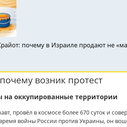
Крайот: почему в Израиле продают не «мал
почему возник протест
ы на оккупированные территории
, провёл в космосе более 670 суток и сове
во время войны России против Украины, он во