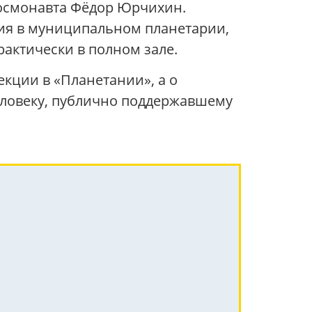
космонавта
Фёдор Юрчихин
.
ия в муниципальном планетарии,
рактически в полном зале.
екции в «Планетании», а о
еловеку, публично поддержавшему