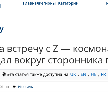
и
Главная
Регионы
Категории
y
 встречу с Z — космон
дал вокруг сторонника 
🌍 Эта статья также доступна на
UK
,
EN
,
HE
,
FR
:01 пп
Израиль