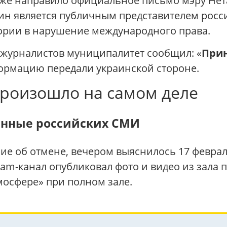
кже направило официальное письмо мэру Не
ин является публичным представителем росс
ории в нарушение международного права.
 журналистов муниципалитет сообщил: «
Прин
ормацию передали украинской стороне.
произошло на самом деле
анные российских СМИ
е об отмене, вечером выяснилось 17 февраля 
am-канал опубликовал фото и видео из зала п
мосфере» при полном зале.