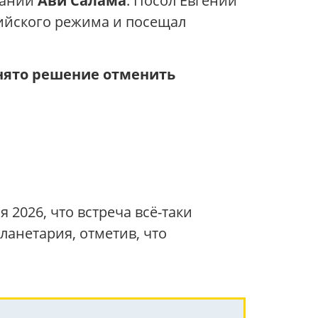
тании
Ави Салама
. Посол
Евгений
ийского режима и посещал
ято решение отменить
2026, что встреча всё-таки
ланетария, отметив, что