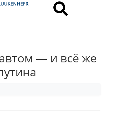
RU
UK
EN
HE
FR
автом — и всё же
путина