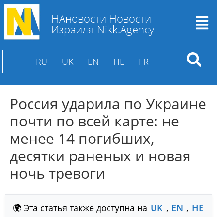
НАновости Новости
Израиля Nikk.Agency
RU
UK
EN
HE
FR
Россия ударила по Украине
почти по всей карте: не
менее 14 погибших,
десятки раненых и новая
ночь тревоги
🌍 Эта статья также доступна на
UK
,
EN
,
HE