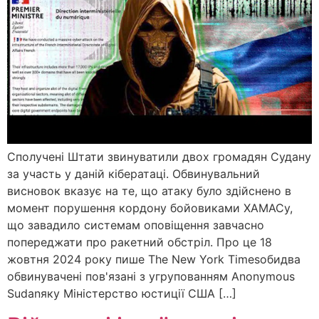
Сполучені Штати звинуватили двох громадян Судану
за участь у даній кібератаці. Обвинувальний
висновок вказує на те, що атаку було здійснено в
момент порушення кордону бойовиками ХАМАСу,
що завадило системам оповіщення завчасно
попереджати про ракетний обстріл. Про це 18
жовтня 2024 року пише The New York Timesобидва
обвинувачені пов'язані з угрупованням Anonymous
Sudanяку Міністерство юстиції США […]