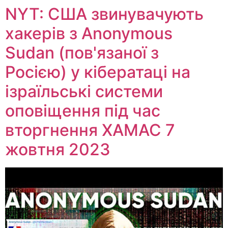
NYT: США звинувачують
хакерів з Anonymous
Sudan (пов'язаної з
Росією) у кібератаці на
ізраїльські системи
оповіщення під час
вторгнення ХАМАС 7
жовтня 2023