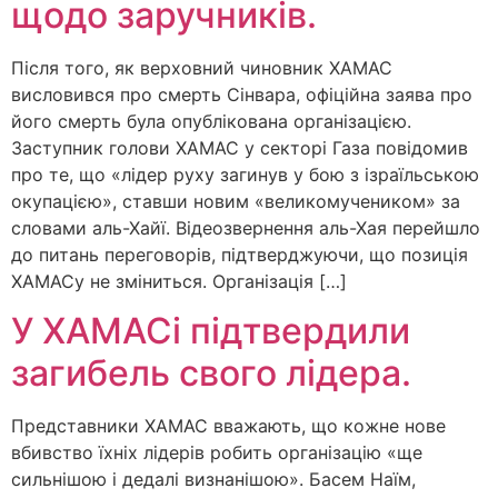
щодо заручників.
Після того, як верховний чиновник ХАМАС
висловився про смерть Сінвара, офіційна заява про
його смерть була опублікована організацією.
Заступник голови ХАМАС у секторі Газа повідомив
про те, що «лідер руху загинув у бою з ізраїльською
окупацією», ставши новим «великомучеником» за
словами аль-Хайї. Відеозвернення aль-Хая перейшло
до питань переговорів, підтверджуючи, що позиція
ХАМАСу не зміниться. Організація […]
У ХАМАСі підтвердили
загибель свого лідера.
Представники ХАМАС вважають, що кожне нове
вбивство їхніх лідерів робить організацію «ще
сильнішою і дедалі визнанішою». Басем Наїм,