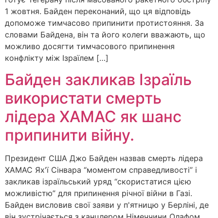
1 жовтня. Байден переконаний, що ця відповідь
допоможе тимчасово припинити протистояння. За
словами Байдена, він та його колеги вважають, що
можливо досягти тимчасового припинення
конфлікту між Ізраїлем […]
Байден закликав Ізраїль
використати смерть
лідера ХАМАС як шанс
припинити війну.
Президент США Джо Байден назвав смерть лідера
ХАМАС Ях'ї Сінвара “моментом справедливості” і
закликав ізраїльський уряд “скористатися цією
можливістю” для припинення річної війни в Газі.
Байден висловив свої заяви у п'ятницю у Берліні, де
він зустрічається з канцлером Німеччини Олафом