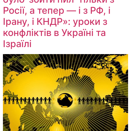
Росії, а тепер — і з РФ, і
Ірану, і КНДР»: уроки з
конфліктів в Україні та
Ізраїлі