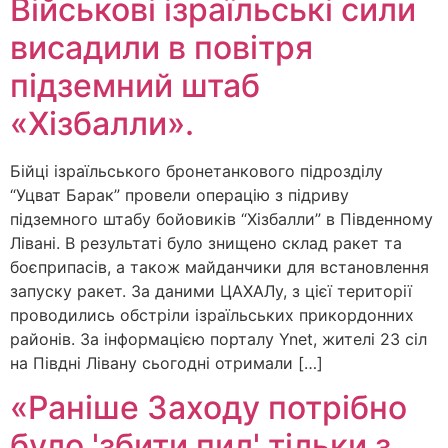
Військові ізраїльські сили
висадили в повітря
підземний штаб
«Хізбалли».
Бійці ізраїльського бронетанкового підрозділу
“Уцват Барак” провели операцію з підриву
підземного штабу бойовиків “Хізбалли” в Південному
Лівані. В результаті було знищено склад ракет та
боєприпасів, а також майданчики для встановлення
запуску ракет. За даними ЦАХАЛу, з цієї території
проводились обстріли ізраїльських прикордонних
районів. За інформацією порталу Ynet, жителі 23 сіл
на Півдні Лівану сьогодні отримали […]
«Раніше Заходу потрібно
було 'збити пил' тільки з