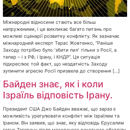
Міжнародні відносини стають все більш
напруженими, і це викликає багато питань про
можливі сценарії розвитку конфлікту. Як зазначає
міжнародний експерт Тарас Жовтенко, “Раніше
Заходу потрібно було 'збити пил' тільки з Росії, а
тепер – і з РФ, і Ірану, і КНДР”. Ця ситуація
підкреслює той факт, що нездатність Заходу
зупинити агресію Росії призвела до створення […]
Байден знає, як і коли
Ізраїль відповість Ірану.
Президент США Джо Байден вважає, що зараз є
можливість урегулювати конфлікт між Ізраїлем та
Іраном. Він заявив, що знає, яку відповідь Єрусалим
готує Тегерану після масованого ракетного обстрілу