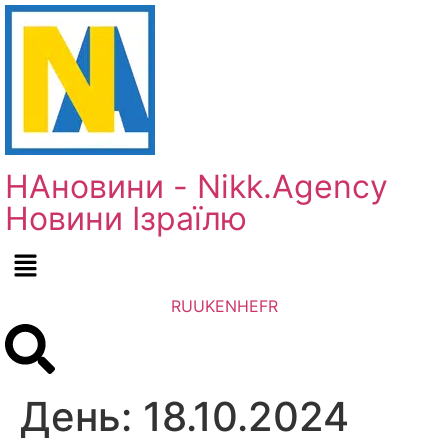
НАновини - Nikk.Agency
Новини Ізраїлю
RU
UK
EN
HE
FR
День:
18.10.2024