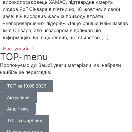
високопосадовець ХАМАС, підтвердив смерть
лідера Ях'ї Сінвара в п'ятницю, 18 жовтня. У своїй
заяві він висловив жаль із приводу втрати
«неперевершених лідерів». Дещо раніше Наім назвав
ім'я Сінвара, але незабаром відкликав цю
інформацію. Він підкреслив, що вбивство […]
Наступний
→
TOP-menu
Пропонуємо до Вашої уваги матеріали, які набрали
найбільше переглядів:
ТОП за 10.08.2026
Актуально
Аналітика
ТОП за Серпень
Цікаво почитати