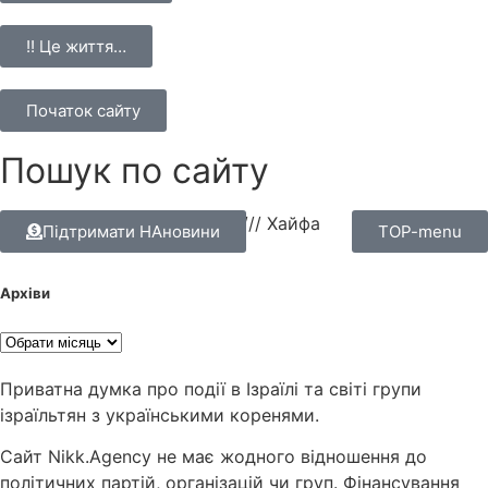
!! Це життя…
Початок сайту
Пошук по сайту
НАновини – новини Ізраїлю
///
Хайфа
Підтримати НАновини
TOP-menu
Архіви
Приватна думка про події в Ізраїлі та світі групи
ізраїльтян з українськими коренями.
Сайт Nikk.Agency не має жодного відношення до
політичних партій, організацій чи груп. Фінансування