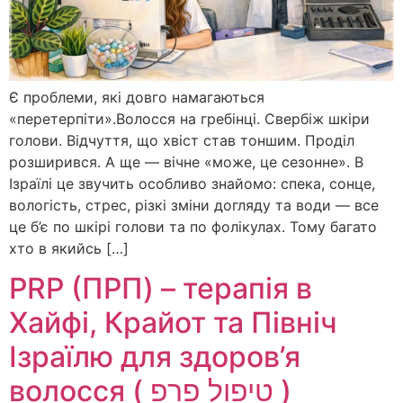
Є проблеми, які довго намагаються
«перетерпіти».Волосся на гребінці. Свербіж шкіри
голови. Відчуття, що хвіст став тоншим. Проділ
розширився. А ще — вічне «може, це сезонне». В
Ізраїлі це звучить особливо знайомо: спека, сонце,
вологість, стрес, різкі зміни догляду та води — все
це б’є по шкірі голови та по фолікулах. Тому багато
хто в якийсь […]
PRP (ПРП) – терапія в
Хайфі, Крайот та Північ
Ізраїлю для здоров’я
волосся ( טיפול פרפ )