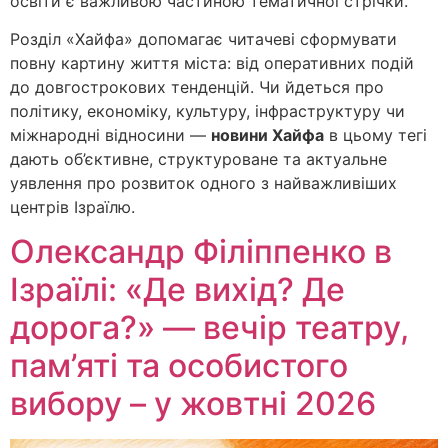
освіти є важливою частиною тематичної стрічки.
Розділ «Хайфа» допомагає читачеві сформувати
повну картину життя міста: від оперативних подій
до довгострокових тенденцій. Чи йдеться про
політику, економіку, культуру, інфраструктуру чи
міжнародні відносини —
новини Хайфа
в цьому тегі
дають об’єктивне, структуроване та актуальне
уявлення про розвиток одного з найважливіших
центрів Ізраїлю.
Олександр Філіппенко в
Ізраїлі: «Де вихід? Де
дорога?» — вечір театру,
пам’яті та особистого
вибору – у жовтні 2026