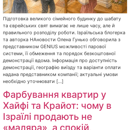
Підготовка великого сімейного будинку до шабату
та єврейських свят вимагає не лише часу, але й
правильного розподілу роботи. Ізраїльська блогерка
та авторка НАновости Олена Гунько обговорила з
представником GENIUS можливості парової
системи, її обмеження та порядок безкоштовної
демонстрації вдома. Інформація про доступність
демонстрації, географію виїзду та варіанти оплати
надана представником компанії; актуальні умови
необхідно уточнювати […]
Фарбування квартир у
Хайфі та Крайот: чому в
Ізраїлі продають не
«маляра», а спокій,