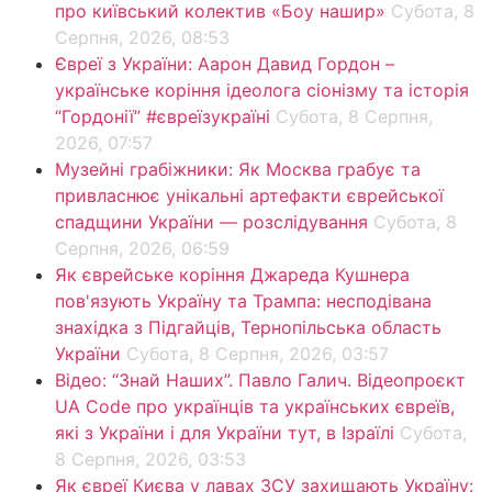
про київський колектив «Боу нашир»
Субота, 8
Серпня, 2026, 08:53
Євреї з України: Аарон Давид Гордон –
українське коріння ідеолога сіонізму та історія
“Гордонії” #євреїзукраїні
Субота, 8 Серпня,
2026, 07:57
Музейні грабіжники: Як Москва грабує та
привласнює унікальні артефакти єврейської
спадщини України — розслідування
Субота, 8
Серпня, 2026, 06:59
Як єврейське коріння Джареда Кушнера
пов'язують Україну та Трампа: несподівана
знахідка з Підгайців, Тернопільська область
України
Субота, 8 Серпня, 2026, 03:57
Відео: “Знай Наших”. Павло Галич. Відеопроєкт
UA Code про українців та українських євреїв,
які з України і для України тут, в Ізраїлі
Субота,
8 Серпня, 2026, 03:53
Як євреї Києва у лавах ЗСУ захищають Україну: