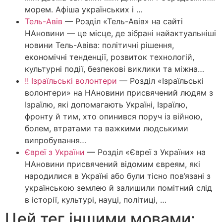
морем. Афіша українських і …
Тель-Авів
—
Розділ «Тель-Авів» на сайті
НАновини — це місце, де зібрані найактуальніші
новини Тель-Авіва: політичні рішення,
економічні тенденції, розвиток технологій,
культурні події, безпекові виклики та міжна…
!! Ізраїльські волонтери
—
Розділ «Ізраїльські
волонтери» на НАновини присвячений людям з
Ізраїлю, які допомагають Україні, Ізраїлю,
фронту й тим, хто опинився поруч із війною,
болем, втратами та важкими людськими
випробування…
Євреї з України
—
Розділ «Євреї з України» на
НАновини присвячений відомим євреям, які
народилися в Україні або були тісно пов’язані з
українською землею й залишили помітний слід
в історії, культурі, науці, політиці, …
Цей тег іншими мовами: