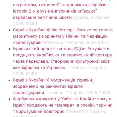
патріотизм, технології та допомога з Ізраїлю —
історія 2-х друзів випускників київської
єврейської релігійної школи
Субота, 8 Серпня,
2026, 00:59
Євреї з України: Філіп Котлер – батько світового
маркетингу з корінням у Ніжині та Чернівцях
#євреїзукраїні
П’ятниця, 7 Серпня, 2026, 23:57
Ізраїльський проект «немалаנְמָלָה»: Ентузіасти
поєднують українську та єврейську літературу
через переклади, створюючи культурний міст
між Ізраїлем та Україною
П’ятниця, 7 Серпня,
2026, 22:52
Євреї з України: 8 уродженців України,
зображених на банкнотах Ізраїлю
#євреїзукраїни
П’ятниця, 7 Серпня, 2026, 19:56
Фарбування квартир у Хайфі та Крайот: чому в
Ізраїлі продають не «маляра», а спокій, терміни
та зрозумілий кошторис
П’ятниця, 7 Серпня,