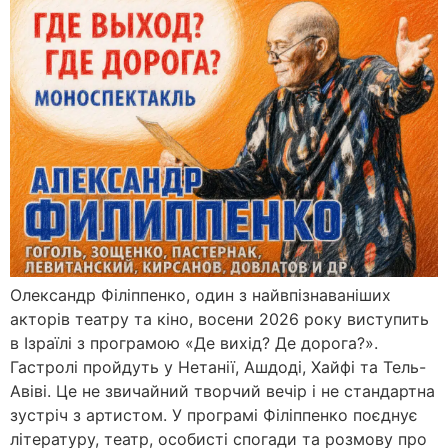
Олександр Філіппенко, один з найвпізнаваніших
акторів театру та кіно, восени 2026 року виступить
в Ізраїлі з програмою «Де вихід? Де дорога?».
Гастролі пройдуть у Нетанії, Ашдоді, Хайфі та Тель-
Авіві. Це не звичайний творчий вечір і не стандартна
зустріч з артистом. У програмі Філіппенко поєднує
літературу, театр, особисті спогади та розмову про