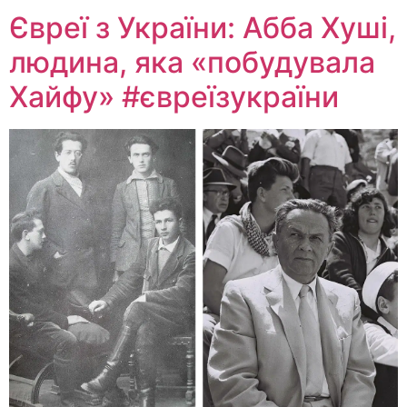
Євреї з України: Абба Хуші,
людина, яка «побудувала
Хайфу» #євреїзукраїни