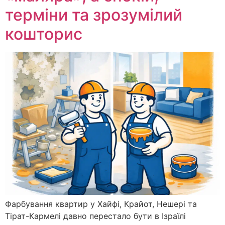
терміни та зрозумілий
кошторис
Фарбування квартир у Хайфі, Крайот, Нешері та
Тірат-Кармелі давно перестало бути в Ізраїлі