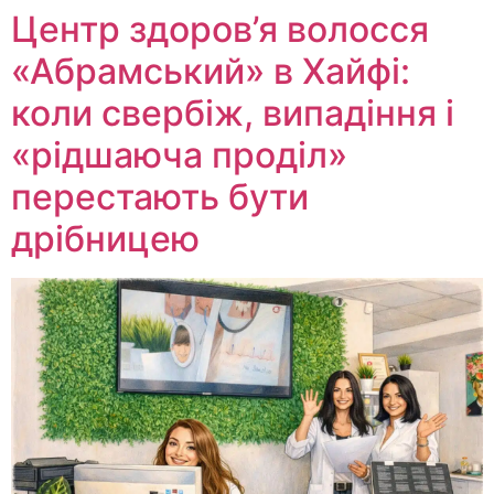
Центр здоров’я волосся
«Абрaмський» в Хайфі:
коли свербіж, випадіння і
«рідшаюча проділ»
перестають бути
дрібницею