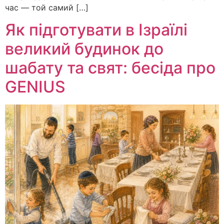
час — той самий […]
Як підготувати в Ізраїлі
великий будинок до
шабату та свят: бесіда про
GENIUS