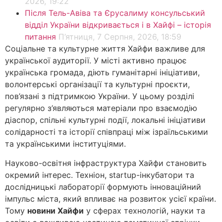
2026, 19:22
Після Тель-Авіва та Єрусалиму консульський
відділ України відкривається і в Хайфі – історія
питання
П’ятниця, 7 Серпня, 2026, 18:59
Соціальне та культурне життя Хайфи важливе для
української аудиторії. У місті активно працює
українська громада, діють гуманітарні ініціативи,
волонтерські організації та культурні проєкти,
пов’язані з підтримкою України. У цьому розділі
регулярно з’являються матеріали про взаємодію
діаспор, спільні культурні події, локальні ініціативи
солідарності та історії співпраці між ізраїльськими
та українськими інституціями.
Науково-освітня інфраструктура Хайфи становить
окремий інтерес. Техніон, startup-інкубатори та
дослідницькі лабораторії формують інноваційний
імпульс міста, який впливає на розвиток усієї країни.
Тому
новини Хайфи
у сферах технологій, науки та