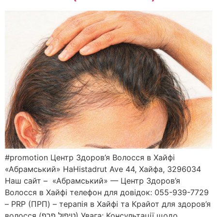
#promotion Центр Здоров’я Волосся в Хайфі
«Абрамський» HaHistadrut Ave 44, Хайфа, 3296034
Наш сайт – «Абрамський» — Центр Здоров’я
Волосся в Хайфі телефон для довідок: 055-939-7729
– PRP (ПРП) – терапія в Хайфі та Крайот для здоров’я
волосся (טיפול פרפ) Увага: Консультації щодо