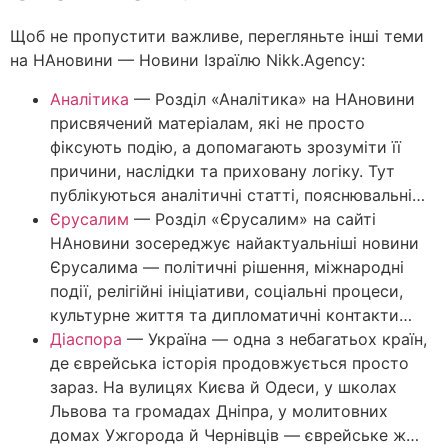
Щоб не пропустити важливе, перегляньте інші теми
на НАновини — Новини Ізраїлю Nikk.Agency:
Аналітика
—
Розділ «Аналітика» на НАновини
присвячений матеріалам, які не просто
фіксують подію, а допомагають зрозуміти її
причини, наслідки та приховану логіку. Тут
публікуються аналітичні статті, пояснювальні…
Єрусалим
—
Розділ «Єрусалим» на сайті
НАновини зосереджує найактуальніші новини
Єрусалима — політичні рішення, міжнародні
події, релігійні ініціативи, соціальні процеси,
культурне життя та дипломатичні контакти…
Діаспора
—
Україна — одна з небагатьох країн,
де єврейська історія продовжується просто
зараз. На вулицях Києва й Одеси, у школах
Львова та громадах Дніпра, у молитовних
домах Ужгорода й Чернівців — єврейське ж…