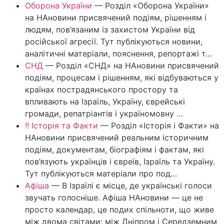
Оборона України
—
Розділ «Оборона України»
на НАновини присвячений подіям, рішенням і
людям, пов’язаним із захистом України від
російської агресії. Тут публікуються новини,
аналітичні матеріали, пояснення, репортажі т…
СНД
—
Розділ «СНД» на НАновини присвячений
подіям, процесам і рішенням, які відбуваються у
країнах пострадянського простору та
впливають на Ізраїль, Україну, єврейські
громади, репатріантів і україномовну …
!! Історія та Факти
—
Розділ «Історія і Факти» на
НАновини присвячений реальним історичним
подіям, документам, біографіям і фактам, які
пов’язують українців і євреїв, Ізраїль та Україну.
Тут публікуються матеріали про под…
Афіша
—
В Ізраїлі є місце, де українські голоси
звучать голосніше. Афіша НАновини — це не
просто календар, це подих спільноти, що живе
між двома світами: між Дніпром і Середземним