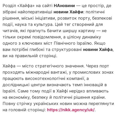
Розділ «Хайфа» на сайті
НАновини
— це простір, де
зібрані найоперативніші
новини Хайфи
: політичні
рішення, міські ініціативи, розвиток порту, безпекові
події, наука та культура. Цей тег створений для
читачів, які прагнуть бачити ширшу картину — не
тільки окремі повідомлення, а цілісну динаміку
одного з ключових міст Північного Ізраїлю. Якщо
вам потрібні глибокі та структуровані
новини Хайфа
,
ви на правильній сторінці.
Хайфа — місто стратегічного значення. Через порт
проходять міжнародні вантажі, у промислових зонах
працюють високотехнологічні компанії, а
дослідницькі центри визначають темп інновацій в
Ізраїлі. Саме тому події в Хайфі нерідко впливають
на економіку, безпеку й політичні рішення країни.
Повну стрічку українських новин можна переглянути
на головній сторінці:
https://nikk.agency/uk/
.