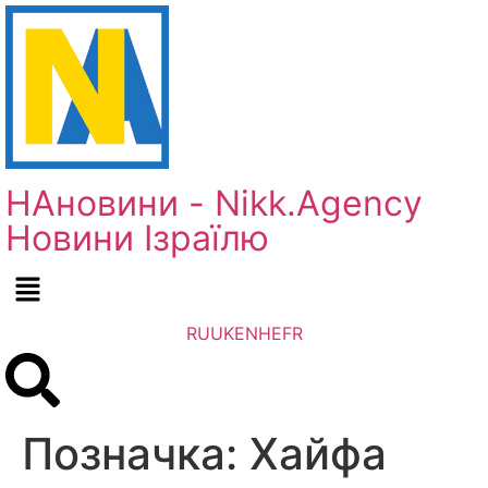
НАновини - Nikk.Agency
Новини Ізраїлю
RU
UK
EN
HE
FR
Позначка:
Хайфа