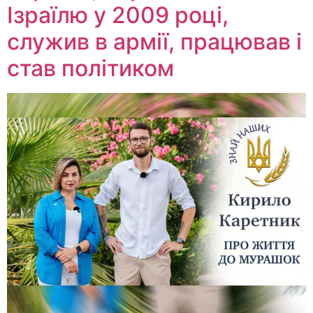
Ізраїлю у 2009 році,
служив в армії, працював і
став політиком