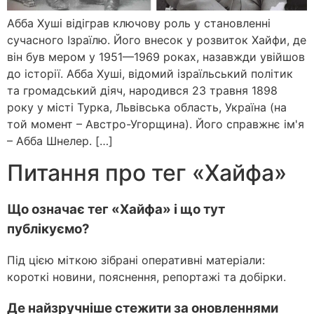
Абба Хуші відіграв ключову роль у становленні
сучасного Ізраїлю. Його внесок у розвиток Хайфи, де
він був мером у 1951—1969 роках, назавжди увійшов
до історії. Абба Хуші, відомий ізраїльський політик
та громадський діяч, народився 23 травня 1898
року у місті Турка, Львівська область, Україна (на
той момент – Австро-Угорщина). Його справжнє ім'я
– Абба Шнелер. […]
Питання про тег «Хайфа»
Що означає тег «Хайфа» і що тут
публікуємо?
Під цією міткою зібрані оперативні матеріали:
короткі новини, пояснення, репортажі та добірки.
Де найзручніше стежити за оновленнями