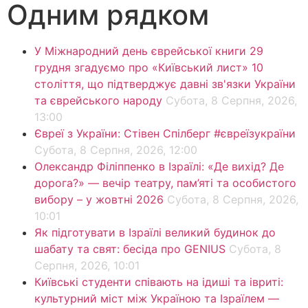
Одним рядком
У Міжнародний день єврейської книги 29
грудня згадуємо про «Київський лист» 10
століття, що підтверджує давні зв'язки України
та єврейського народу
Субота, 8 Серпня, 2026,
13:00
Євреї з України: Стівен Спілберг #євреїзукраїни
Субота, 8 Серпня, 2026, 12:00
Олександр Філіппенко в Ізраїлі: «Де вихід? Де
дорога?» — вечір театру, пам’яті та особистого
вибору – у жовтні 2026
Субота, 8 Серпня, 2026,
10:01
Як підготувати в Ізраїлі великий будинок до
шабату та свят: бесіда про GENIUS
Субота, 8
Серпня, 2026, 10:01
Київські студенти співають на ідиші та івриті:
культурний міст між Україною та Ізраїлем —