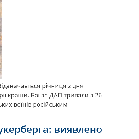
Відзначається річниця з дня
ії країни. Бої за ДАП тривали з 26
ьких воїнів російським
укерберга: виявлено