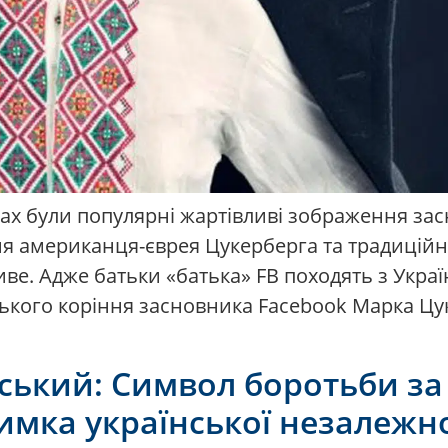
жах були популярні жартівливі зображення за
я американця-єврея Цукерберга та традиційно
ве. Адже батьки «батька» FB походять з Украї
ького коріння засновника Facebook Марка Цу
ький: Символ боротьби за
имка української незалежно