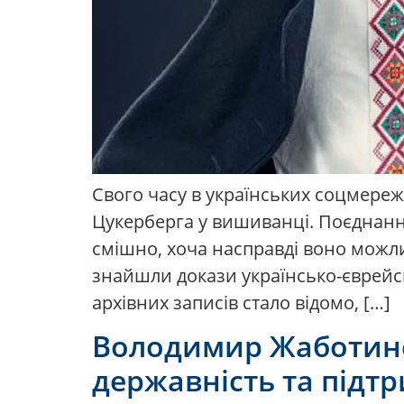
Свого часу в українських соцмере
Цукерберга у вишиванці. Поєднанн
смішно, хоча насправді воно можли
знайшли докази українсько-єврейс
архівних записів стало відомо, […]
Володимир Жаботинс
державність та підтр