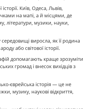
сторії. Київ, Одеса, Львів,
чками на мапі, а й місцями, де
у, літератури, музики, науки,
 середовищі виросла, як її родина
роду або світової історії.
графій допомагають краще зрозуміти
ських громад і внесок вихідців з
сько-єврейська історія — це не
жки, музику, наукові відкриття,