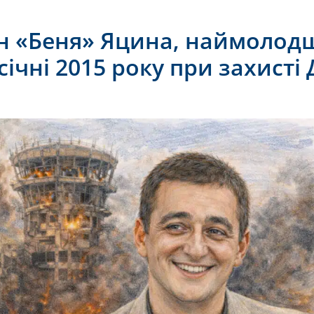
ген «Беня» Яцина, наймоло
 січні 2015 року при захист