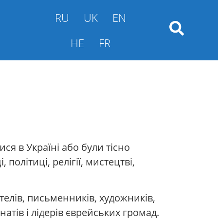
RU
UK
EN
HE
FR
ся в Україні або були тісно
 політиці, релігії, мистецтві,
лителів, письменників, художників,
натів і лідерів єврейських громад.