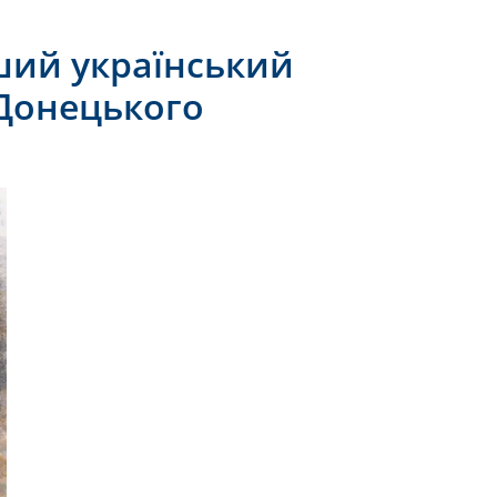
дший український
і Донецького