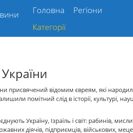
Головна
Регіони
овини
Категорії
з України
ини присвячений відомим євреям, які народили
ишили помітний слід в історії, культурі, науці,
поєднують Україну, Ізраїль і світ: рабинів, мис
ержавних діячів, підприємців, військових, меце