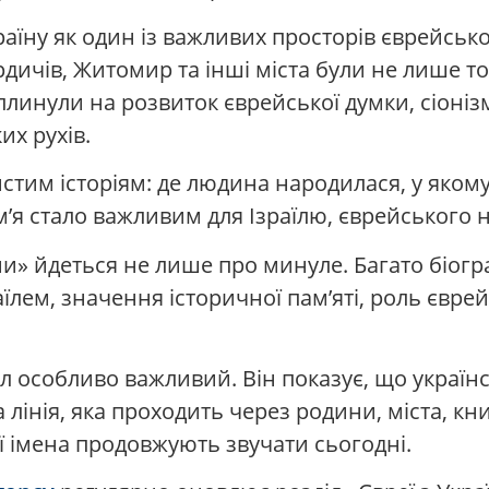
ну як один із важливих просторів єврейської і
ердичів, Житомир та інші міста були не лише то
плинули на розвиток єврейської думки, сіонізм
их рухів.
стим історіям: де людина народилася, у якому
ім’я стало важливим для Ізраїлю, єврейського на
аїни» йдеться не лише про минуле. Багато біо
аїлем, значення історичної пам’яті, роль єврей
діл особливо важливий. Він показує, що україн
лінія, яка проходить через родини, міста, кни
иї імена продовжують звучати сьогодні.