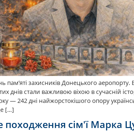
ень пам’яті захисників Донецького аеропорту. 
тих днів стали важливою віхою в сучасній істор
року — 242 дні найжорстокішого опору українс
е […]
е походження сім'ї Марка Ц