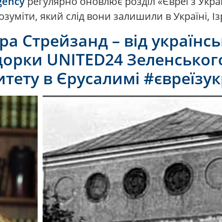
gency
регулярно оновлює розділ «Євреї з Укра
озуміти, який слід вони залишили в Україні, Ізра
бра Стрейзанд – від україн
дорки UNITED24 Зеленськог
тету в Єрусалимі #євреїзук