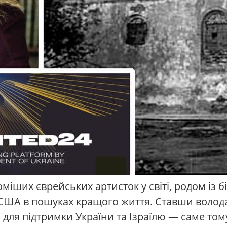
іших єврейських артисток у світі, родом із б
о США в пошуках кращого життя. Ставши волод
 для підтримки України та Ізраїлю — саме том