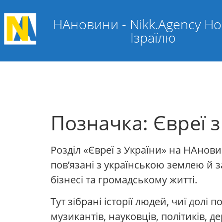
НАновини - Nikk.Agency Н
Ізраїлю
Позначка:
Євреї 
Розділ «Євреї з України» на НАнов
пов’язані з українською землею й зал
бізнесі та громадському житті.
Тут зібрані історії людей, чиї долі 
музикантів, науковців, політиків, д