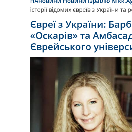
НАновини Новини Ізраїлю Nikk.A
історії відомих євреїв з України та р
Євреї з України: Бар
«Оскарів» та Амбаса
Єврейського універси