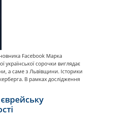
сновника Facebook Марка
ї української сорочки виглядає
ни, а саме з Львівщини. Історики
керберга. В рамках дослідження
 єврейську
сті