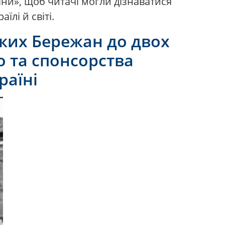
їни», щоб читачі могли дізнаватися
їлі й світі.
ських Бережан до двох
о та спонсорства
раїні