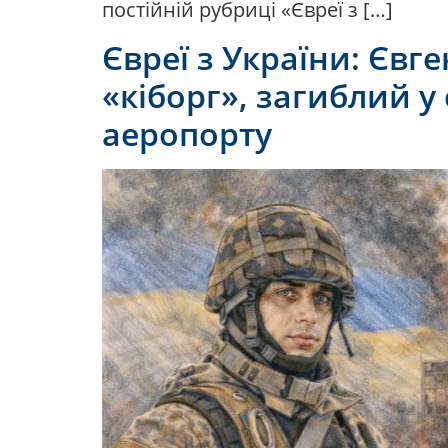
постійній рубриці «Євреї з […]
Євреї з України: Єв
«кіборг», загиблий у
аеропорту