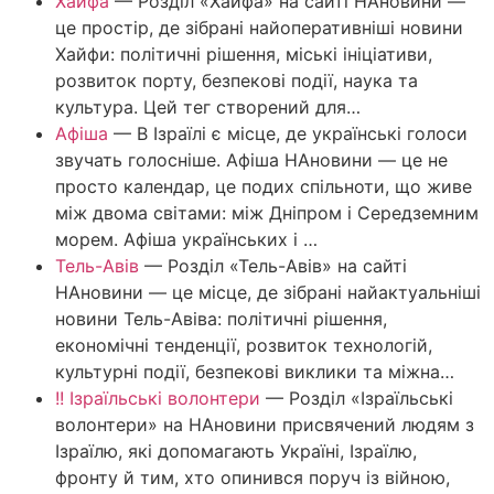
Хайфа
—
Розділ «Хайфа» на сайті НАновини —
це простір, де зібрані найоперативніші новини
Хайфи: політичні рішення, міські ініціативи,
розвиток порту, безпекові події, наука та
культура. Цей тег створений для…
Афіша
—
В Ізраїлі є місце, де українські голоси
звучать голосніше. Афіша НАновини — це не
просто календар, це подих спільноти, що живе
між двома світами: між Дніпром і Середземним
морем. Афіша українських і …
Тель-Авів
—
Розділ «Тель-Авів» на сайті
НАновини — це місце, де зібрані найактуальніші
новини Тель-Авіва: політичні рішення,
економічні тенденції, розвиток технологій,
культурні події, безпекові виклики та міжна…
!! Ізраїльські волонтери
—
Розділ «Ізраїльські
волонтери» на НАновини присвячений людям з
Ізраїлю, які допомагають Україні, Ізраїлю,
фронту й тим, хто опинився поруч із війною,