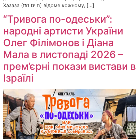
Хазаза (חיים הזז) відоме кожному, […]
“Тривога по-одеськи”:
народні артисти України
Олег Філімонов і Діана
Мала в листопаді 2026 –
прем’єрні покази вистави в
Ізраїлі