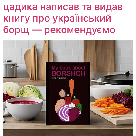
цадика написав та видав
книгу про український
борщ — рекомендуємо