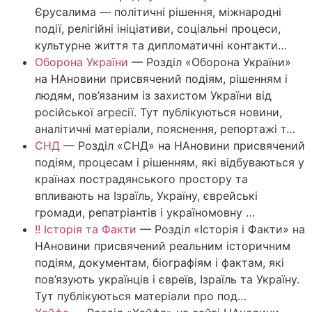
Єрусалима — політичні рішення, міжнародні
події, релігійні ініціативи, соціальні процеси,
культурне життя та дипломатичні контакти…
Оборона України
—
Розділ «Оборона України»
на НАновини присвячений подіям, рішенням і
людям, пов’язаним із захистом України від
російської агресії. Тут публікуються новини,
аналітичні матеріали, пояснення, репортажі т…
СНД
—
Розділ «СНД» на НАновини присвячений
подіям, процесам і рішенням, які відбуваються у
країнах пострадянського простору та
впливають на Ізраїль, Україну, єврейські
громади, репатріантів і україномовну …
!! Історія та Факти
—
Розділ «Історія і Факти» на
НАновини присвячений реальним історичним
подіям, документам, біографіям і фактам, які
пов’язують українців і євреїв, Ізраїль та Україну.
Тут публікуються матеріали про под…