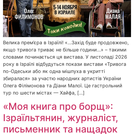
Велика прем’єра в Ізраїлі! «…Захід буде продовжено,
якщо тривога триває не більше години…» – такими
словами починається ця вистава. У листопаді 2026
року в Ізраїлі відбудуться покази вистави «Тривога
по-Одеськи або як одна мішпуха в укритті
збиралася» за участю народних артистів України
Олега Філімонова та Діани Малої. Це гастрольний
тур по шести містах — Хайфа, […]
«Моя книга про борщ»:
Ізраїльтянин, журналіст,
письменник та нащадок