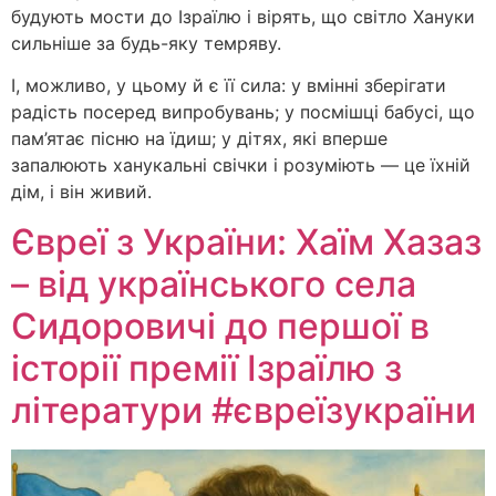
будують мости до Ізраїлю і вірять, що світло Хануки
сильніше за будь-яку темряву.
І, можливо, у цьому й є її сила: у вмінні зберігати
радість посеред випробувань; у посмішці бабусі, що
пам’ятає пісню на їдиш; у дітях, які вперше
запалюють ханукальні свічки і розуміють — це їхній
дім, і він живий.
Євреї з України: Хаїм Хазаз
– від українського села
Сидоровичі до першої в
історії премії Ізраїлю з
літератури #євреїзукраїни