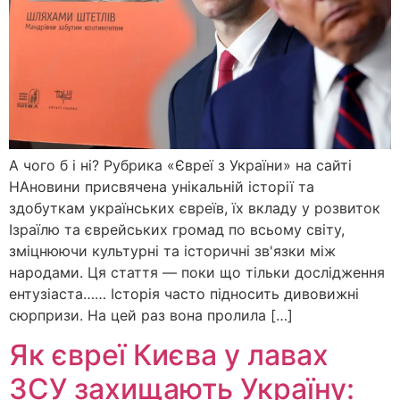
А чого б і ні? Рубрика «Євреї з України» на сайті
НАновини присвячена унікальній історії та
здобуткам українських євреїв, їх вкладу у розвиток
Ізраїлю та єврейських громад по всьому світу,
зміцнюючи культурні та історичні зв'язки між
народами. Ця стаття — поки що тільки дослідження
ентузіаста…… Історія часто підносить дивовижні
сюрпризи. На цей раз вона пролила […]
Як євреї Києва у лавах
ЗСУ захищають Україну: