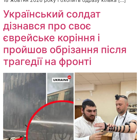
Український солдат
дізнався про своє
єврейське коріння і
пройшов обрізання після
трагедії на фронті