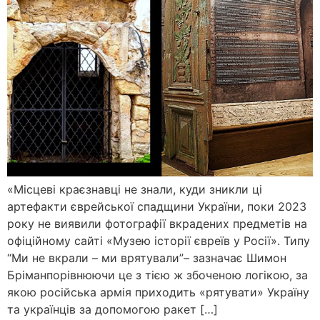
«Місцеві краєзнавці не знали, куди зникли ці
артефакти єврейської спадщини України, поки 2023
року не виявили фотографії вкрадених предметів на
офіційному сайті «Музею історії євреїв у Росії». Типу
“Ми не вкрали – ми врятували”– зазначає Шимон
Бріманпорівнюючи це з тією ж збоченою логікою, за
якою російська армія приходить «рятувати» Україну
та українців за допомогою ракет […]