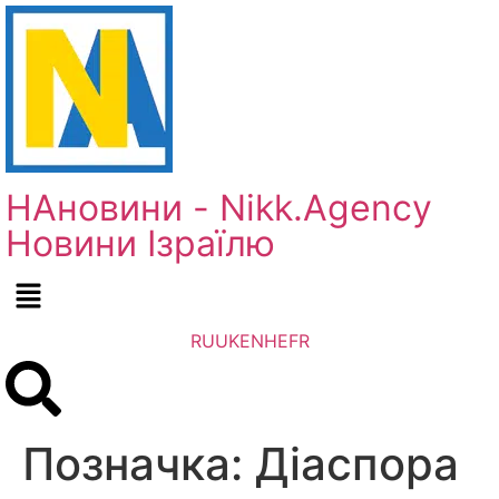
НАновини - Nikk.Agency
Новини Ізраїлю
RU
UK
EN
HE
FR
Позначка:
Діаспора