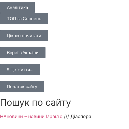
Аналітика
ТОП за Серпень
Цікаво почитати
Євреї з України
!! Це життя…
Початок сайту
Пошук по сайту
НАновини – новини Ізраїлю
///
Діаспора