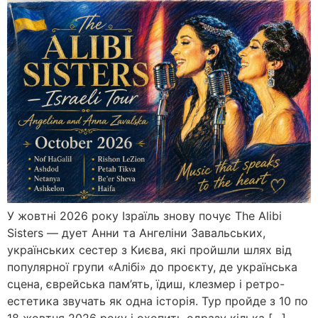
У жовтні 2026 року Ізраїль знову почує The Alibi
Sisters — дует Анни та Ангеліни Завальських,
українських сестер з Києва, які пройшли шлях від
популярної групи «Алібі» до проєкту, де українська
сцена, єврейська пам’ять, їдиш, клезмер і ретро-
естетика звучать як одна історія. Тур пройде з 10 по
18 жовтня 2026 року і охопить одразу кілька […]