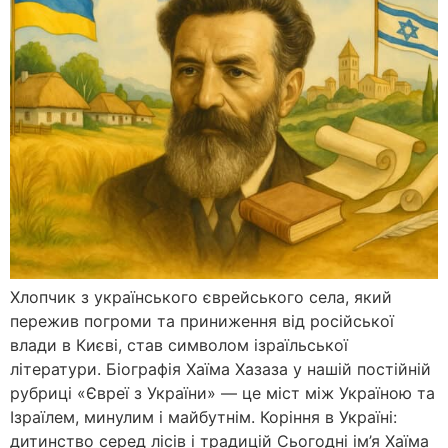
Хлопчик з українського єврейського села, який
пережив погроми та приниження від російської
влади в Києві, став символом ізраїльської
літератури. Біографія Хаїма Хазаза у нашій постійній
рубриці «Євреї з України» — це міст між Україною та
Ізраїлем, минулим і майбутнім. Коріння в Україні:
дитинство серед лісів і традицій Сьогодні ім’я Хаїма