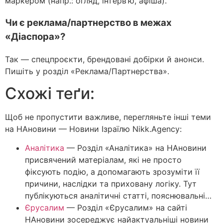
маркером (напр.: огляд, інтерв’ю, афіша).
Чи є реклама/партнерство в межах
«Діаспора»?
Так — спецпроєкти, брендовані добірки й анонси.
Пишіть у розділ «Реклама/Партнерства».
Схожі теґи:
Щоб не пропустити важливе, перегляньте інші теми
на НАновини — Новини Ізраїлю Nikk.Agency:
Аналітика
—
Розділ «Аналітика» на НАновини
присвячений матеріалам, які не просто
фіксують подію, а допомагають зрозуміти її
причини, наслідки та приховану логіку. Тут
публікуються аналітичні статті, пояснювальні…
Єрусалим
—
Розділ «Єрусалим» на сайті
НАновини зосереджує найактуальніші новини