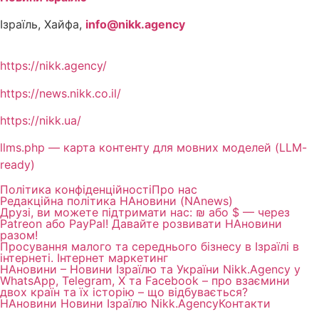
Ізраїль, Хайфа,
info@nikk.agency
https://nikk.agency/
https://news.nikk.co.il/
https://nikk.ua/
llms.php — карта контенту для мовних моделей (LLM-
ready)
Політика конфіденційності
Про нас
Редакційна політика НАновини (NAnews)
Друзі, ви можете підтримати нас: ₪ або $ — через
Patreon або PayPal! Давайте розвивати НАновини
разом!
Просування малого та середнього бізнесу в Ізраїлі в
інтернеті. Інтернет маркетинг
НАновини – Новини Ізраїлю та України Nikk.Agency у
WhatsApp, Telegram, X та Facebook – про взаємини
двох країн та їх історію – що відбувається?
НАновини Новини Ізраїлю Nikk.Agency
Контакти