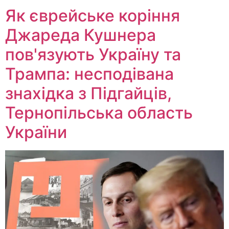
Як єврейське коріння
Джареда Кушнера
пов'язують Україну та
Трампа: несподівана
знахідка з Підгайців,
Тернопільська область
України