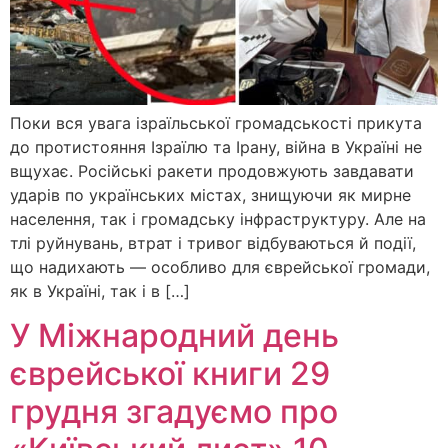
Поки вся увага ізраїльської громадськості прикута
до протистояння Ізраїлю та Ірану, війна в Україні не
вщухає. Російські ракети продовжують завдавати
ударів по українських містах, знищуючи як мирне
населення, так і громадську інфраструктуру. Але на
тлі руйнувань, втрат і тривог відбуваються й події,
що надихають — особливо для єврейської громади,
як в Україні, так і в […]
У Міжнародний день
єврейської книги 29
грудня згадуємо про