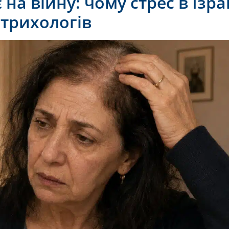
на війну: чому стрес в Ізра
трихологів