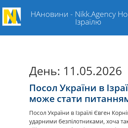
НАновини - Nikk.Agency Н
Ізраїлю
День:
11.05.2026
Посол України в Ізра
може стати питання
Посол України в Ізраїлі Євген Корн
ударними безпілотниками, хоча так