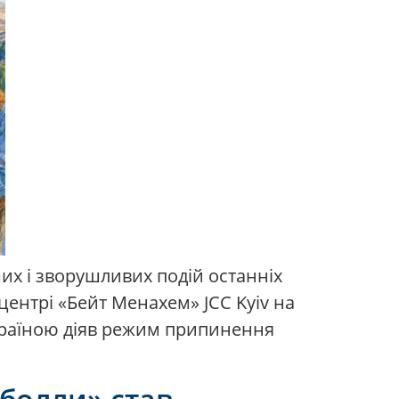
ших і зворушливих подій останніх
центрі «Бейт Менахем» JCC Kyiv на
Україною діяв режим припинення
зболли» став