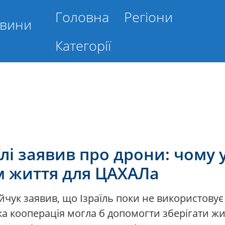
Головна
Регіони
овини
Категорії
їлі заявив про дрони: чому 
м життя для ЦАХАЛа
ійчук заявив, що Ізраїль поки не використовує
а кооперація могла б допомогти зберігати жи