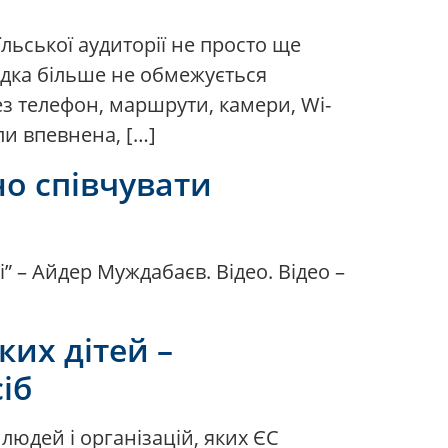
їльської аудиторії не просто ще
ідка більше не обмежується
з телефон, маршрути, камери, Wi-
ли впевнена, […]
но співчувати
” – Айдер Муждабаєв. Відео. Відео –
ких дітей –
іб
людей і організацій, яких ЄС