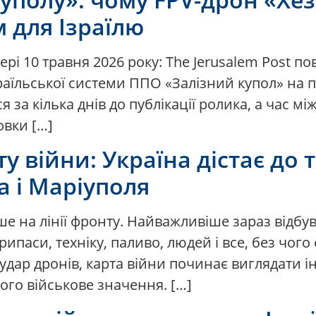
 для Ізраїлю
чері 10 травня 2026 року: The Jerusalem Post 
зраїльської системи ППО «Залізний купол» на 
я за кілька днів до публікації ролика, а час мі
овки […]
у війни: Україна дістає до
 і Маріуполя
ше на лінії фронту. Найважливіше зараз відбу
ипаси, техніку, паливо, людей і все, без чого
удар дронів, карта війни починає виглядати і
ого військове значення. […]