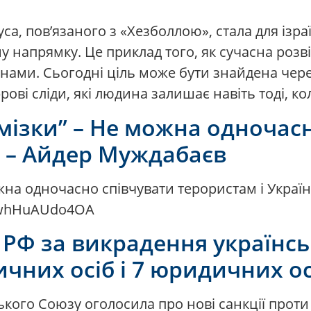
са, пов’язаного з «Хезболлою», стала для ізра
у напрямку. Це приклад того, як сучасна розв
нами. Сьогодні ціль може бути знайдена чере
рові сліди, які людина залишає навіть тоді, ко
 мізки” – Не можна одночас
” – Айдер Муждабаєв
ожна одночасно співчувати терористам і Україні
v=whHuAUdo4OA
и РФ за викрадення українсь
чних осіб і 7 юридичних ос
кого Союзу оголосила про нові санкції проти 