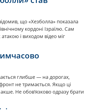
повідомив, що «Хезболла» показала
північному кордоні Ізраїлю. Сам
ж атакою і виходом відео міг
 тимчасово
вається глибше — на дорогах,
 фронт не тримається. Якщо ці
накше. Не обов’язково одразу брати