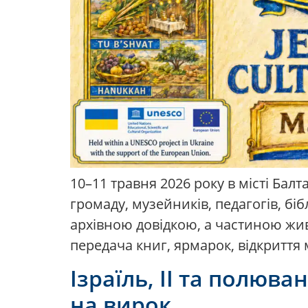
10–11 травня 2026 року в місті Бал
громаду, музейників, педагогів, біб
архівною довідкою, а частиною жив
передача книг, ярмарок, відкриття м
Ізраїль, ІІ та полюв
на вирок