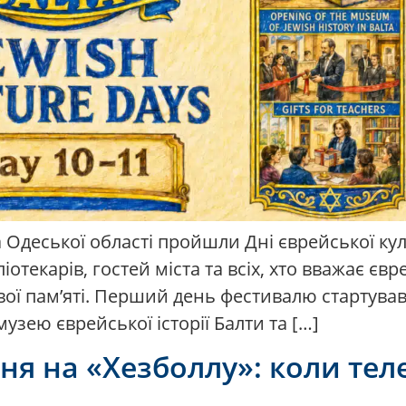
та Одеської області пройшли Дні єврейської ку
ліотекарів, гостей міста та всіх, хто вважає є
ої пам’яті. Перший день фестивалю стартував 
узею єврейської історії Балти та […]
ання на «Хезболлу»: коли т