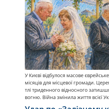
У Києві відбулося масове єврейськ
місяців для місцевої громади. Цер
тлі триденного відносного затишшя
вогню. Війна змінила життя всієї У
Удар по «Залізному 