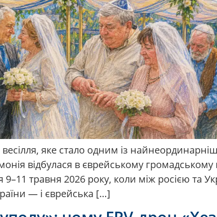
е весілля, яке стало одним із найнеординарні
емонія відбулася в єврейському громадському 
 9–11 травня 2026 року, коли між росією та 
країни — і єврейська […]
куполу»: чому FPV-дрон «Хе