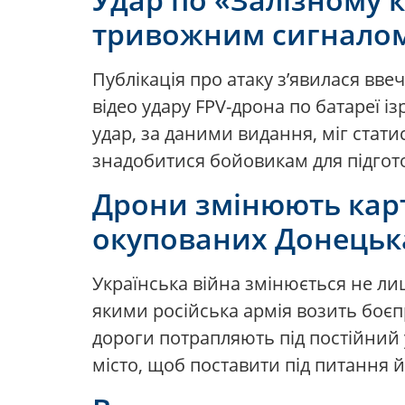
тривожним сигналом
Публікація про атаку з’явилася вве
відео удару FPV-дрона по батареї і
удар, за даними видання, міг статис
знадобитися бойовикам для підгот
Дрони змінюють карт
окупованих Донецька
Українська війна змінюється не ли
якими російська армія возить боєпр
дороги потрапляють під постійний 
місто, щоб поставити під питання й