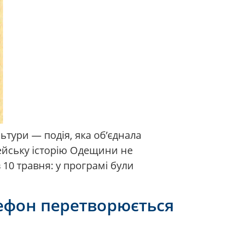
льтури — подія, яка об’єднала
врейську історію Одещини не
10 травня: у програмі були
елефон перетворюється