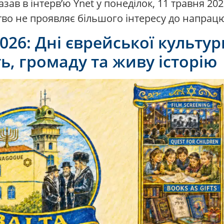
зав в інтерв’ю Ynet у понеділок, 11 травня 20
цтво не проявляє більшого інтересу до напрац
2026: Дні єврейської культу
ь, громаду та живу історію