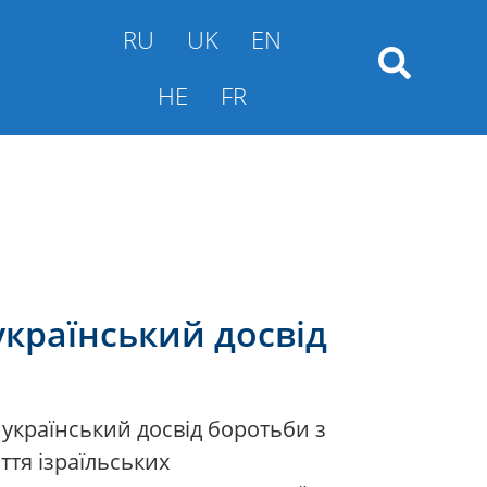
RU
UK
EN
HE
FR
український досвід
 український досвід боротьби з
ття ізраїльських