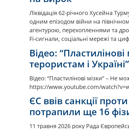
Ліквідація 62-річного Хусейна Турму
одним епізодом війни на північном
агентурою, перехопленнями та дро
Fi-сигнали, соціальні мережі та циф
Відео: “Пластилінові
терористам і Україні
Відео: “Пластилінові мізки” – Не м
https://www.youtube.com/watch?
ЄС ввів санкції прот
потрапили ще 16 фізи
11 травня 2026 року Рада Європейсь