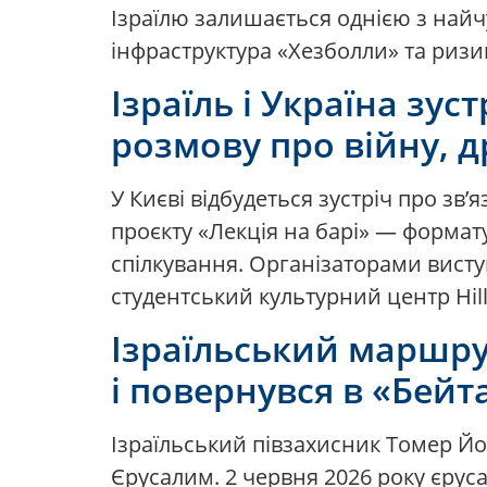
Ізраїлю залишається однією з найчу
інфраструктура «Хезболли» та ризик
Ізраїль і Україна зус
розмову про війну, д
У Києві відбудеться зустріч про зв’
проєкту «Лекція на барі» — форма
спілкування. Організаторами висту
студентський культурний центр Hillel
Ізраїльський маршрут
і повернувся в «Бей
Ізраїльський півзахисник Томер Йо
Єрусалим. 2 червня 2026 року єрус