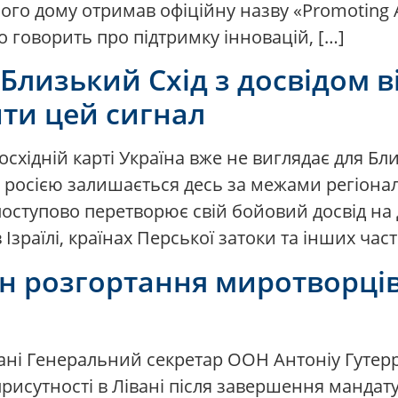
ого дому отримав офіційну назву «Promoting Adv
но говорить про підтримку інновацій, […]
Близький Схід з досвідом в
ти цей сигнал
осхідній карті Україна вже не виглядає для Б
 росією залишається десь за межами регіонал
 поступово перетворює свій бойовий досвід н
зраїлі, країнах Перської затоки та інших част
н розгортання миротворців 
івані Генеральний секретар ООН Антоніу Гутер
исутності в Лівані після завершення мандату 