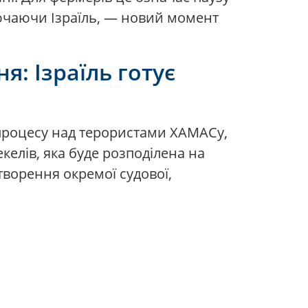
ключаючи Ізраїль, — новий момент
я: Ізраїль готує
 процесу над терористами ХАМАСу,
екелів, яка буде розподілена на
творення окремої судової,