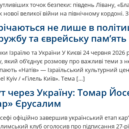
тливіших точок безпеки: південь Лівану, «Бла
 нової великої війни на північному кордоні. 
трічаються не лише в політиц
ружбу та єврейську пам’ять
язки Ізраїлю та України У Києві 24 червня 2026 
ту, який об’єднує розмову про важливі теми
пають «Натів» — Ізраїльський культурний цен
 Kyiv / «Гілель Київ». Тема […]
 через Україну: Томар Йосе
тар» Єрусалим
сефі офіційно завершив український етап кар’
алимський клуб оголосив про підписання 27-р