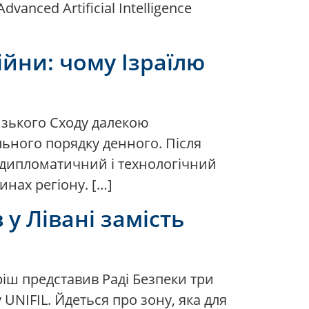
anced Artificial Intelligence
ійни: чому Ізраїлю
лизького Сходу далекою
ьного порядку денного. Після
а дипломатичний і технологічний
инах регіону. […]
у Лівані замість
ріш представив Раді Безпеки три
UNIFIL. Йдеться про зону, яка для