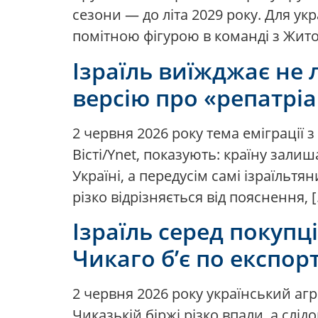
сезони — до літа 2029 року. Для укр
помітною фігурою в команді з Жит
Ізраїль виїжджає не 
версію про «репатріа
2 червня 2026 року тема еміграції з
Вісті/Ynet, показують: країну залиш
Україні, а передусім самі ізраїльтя
різко відрізняється від пояснення, 
Ізраїль серед покупці
Чикаго б’є по експор
2 червня 2026 року український а
Чиказькій біржі різко впали, а слі