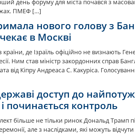
рший день форуму для міста почався з масован
ежах. ПМЕФ […]
имала нового голову з Бан
 чекає в Москві
 країни, де Ізраїль офіційно не визнають Ге
 сесії. Ним став міністр закордонних справ Ба
дата від Кіпру Андреаса С. Какуріса. Голосуван
державі доступ до найпотуж
 і починається контроль
елект більше не тільки ринок Дональд Трамп п
еремонії, але з наслідками, які можуть відчути