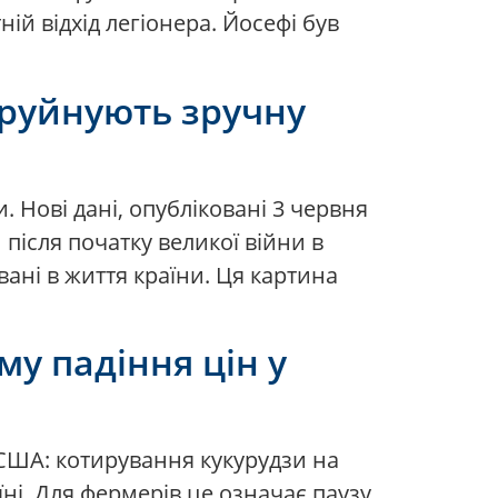
ній відхід легіонера. Йосефі був
і руйнують зручну
. Нові дані, опубліковані 3 червня
 після початку великої війни в
овані в життя країни. Ця картина
му падіння цін у
США: котирування кукурудзи на
їні. Для фермерів це означає паузу