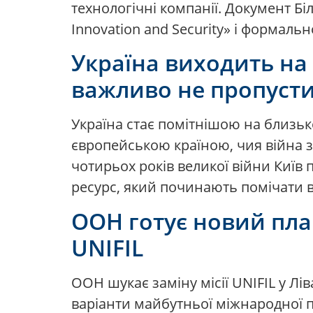
технологічні компанії. Документ Біл
Innovation and Security» і формаль
Україна виходить на 
важливо не пропусти
Україна стає помітнішою на близьк
європейською країною, чия війна з
чотирьох років великої війни Київ
ресурс, який починають помічати в І
ООН готує новий пла
UNIFIL
ООН шукає заміну місії UNIFIL у Л
варіанти майбутньої міжнародної пр