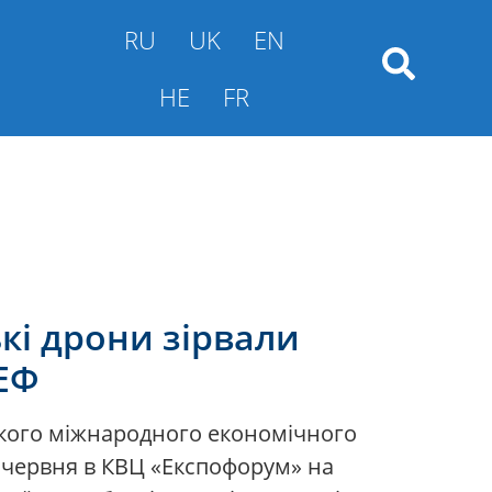
RU
UK
EN
HE
FR
кі дрони зірвали
МЕФ
зького міжнародного економічного
6 червня в КВЦ «Експофорум» на