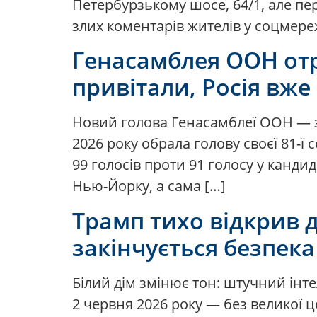
Петербурзькому шосе, 64/1, але пе
злих коментарів жителів у соцмер
Генасамблея ООН отр
привітали, Росія вже
Новий голова Генасамблеї ООН — з
2026 року обрала голову своєї 81-ї
99 голосів проти 91 голосу у канди
Нью-Йорку, а сама […]
Трамп тихо відкрив 
закінчується безпека
Білий дім змінює тон: штучний інт
2 червня 2026 року — без великої ц