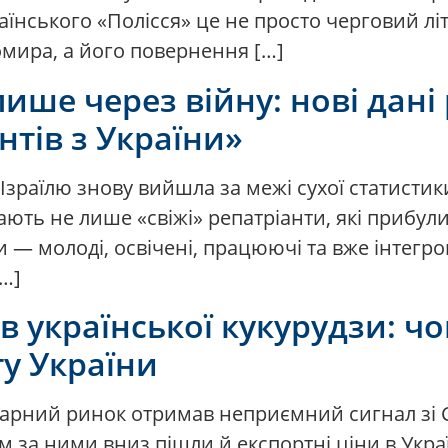
аїнського «Полісся» це не просто черговий літ
омира, а його повернення […]
лише через війну: нові дан
нтів з України»
 Ізраїлю знову вийшла за межі сухої статистики
ають не лише «свіжі» репатріанти, які прибули
ни — молоді, освічені, працюючі та вже інтегр
[…]
в української кукурудзи: чо
ту України
грарний ринок отримав неприємний сигнал зі 
дом за ними вниз пішли й експортні ціни в Укра