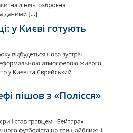
китна лінія», озброєна
За даними […]
і: у Києві готують
року відбудеться нова зустріч
 з неформальною атмосферою живого
тр у Києві та Єврейський
фі пішов з «Полісся»
єри і став гравцем «Бейтара»
ічного футболіста на три найближчі