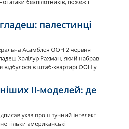
ої атаки безпілотників, пожеж і
гладеш: палестинці
неральна Асамблея ООН 2 червня
нгладеш Халілур Рахман, який набрав
ня відбулося в штаб-квартирі ООН у
ніших ІІ-моделей: де
ідписав указ про штучний інтелект
 не тільки американські