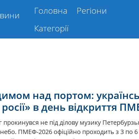
Головна
Регіони
овини
Категорії
димом над портом: українсь
 росії» в день відкриття П
г прокинувся не під ділову музику Петербур
е небо. ПМЕФ-2026 офіційно проходить з 3 по 