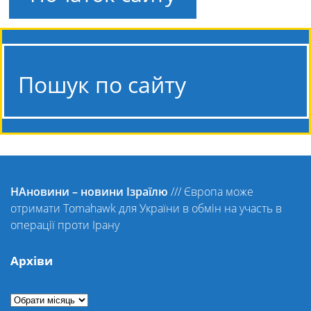
Пошук по сайту
НАновини – новини Ізраїлю
///
Європа може
отримати Tomahawk для України в обмін на участь в
операції проти Ірану
Архіви