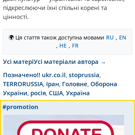
підкреслюючи їхні спільні корені та
цінності.
🌍 Ця стаття також доступна мовами
RU
,
EN
,
HE
,
FR
Усі матеріУсі матеріали автора →
Позначено
!! ukr.co.il
,
stoprussia
,
TERRORUSSIA
,
Іран
,
Головне
,
Оборона
України
,
росія
,
США
,
Україна
#promotion