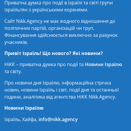
Приватна думка про події в Ізраїлі та світі групи
ізраїльтян з українськими коренями.
Сайт Nikk.Agency не має жодного відношення до
політичних партій, організацій чи груп.
Фінансування здійснюється виключно за рахунок
учасників.
Привіт Ізраїль! Що нового? Які новини?
НіКК – приватна думка про події та
Новини Ізраїлю
та світу.
Про новини дня Ізраїлю, інформаційна стрічка
новин, новини Ізраїль і світ, події дня та останньої
години, аналітика від агентства НіКК Nikk.Agency.
Новини Ізраїлю
Ізраїль, Хайфа,
info@nikk.agency