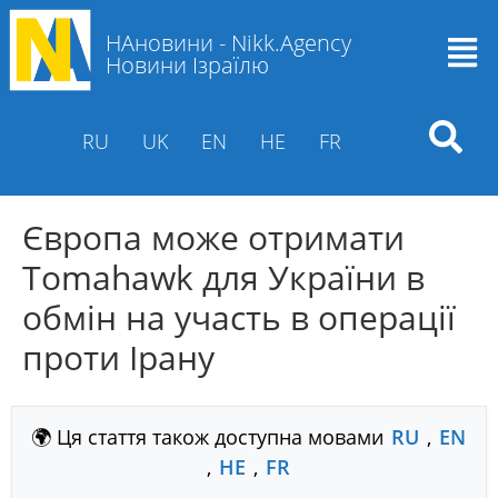
НАновини - Nikk.Agency
Новини Ізраїлю
RU
UK
EN
HE
FR
Європа може отримати
Tomahawk для України в
обмін на участь в операції
проти Ірану
🌍 Ця стаття також доступна мовами
RU
,
EN
,
HE
,
FR