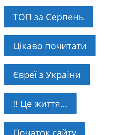
ТОП за Серпень
Цікаво почитати
Євреї з України
!! Це життя…
Початок сайту