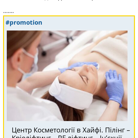
.......
#promotion
Центр Косметології в Хайфі. Пілінг –
Кріоліфтинг – RF ліфтинг – Ін’єкції