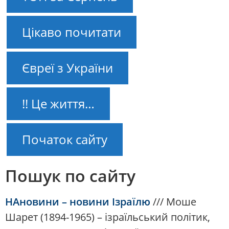
Цікаво почитати
Євреї з України
!! Це життя…
Початок сайту
Пошук по сайту
НАновини – новини Ізраїлю
///
Моше
Шарет (1894-1965) – ізраїльський політик,