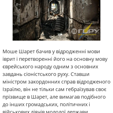
Моше Шарет бачив у відродженні мови
іврит і перетворенні його на основну мову
єврейського народу одним з основних
завдань сіоністського руху. Ставши
міністром закордонних справ відродженого
Ізраїлю, він не тільки сам гебраїзував своє
прізвище в Шарет, але вимагав подібного
до інших громадських, політичних і
військових діячів молодої держави.