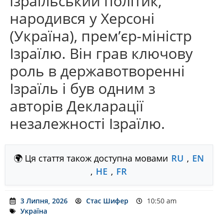
ізраїльський політик,
народився у Херсоні
(Україна), прем’єр-міністр
Ізраїлю. Він грав ключову
роль в державотворенні
Ізраїль і був одним з
авторів Декларації
незалежності Ізраїлю.
🌍 Ця стаття також доступна мовами
RU
,
EN
,
HE
,
FR
3 Липня, 2026
Стас Шифер
10:50 am
Україна