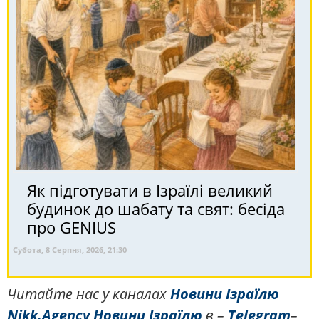
Як підготувати в Ізраїлі великий
будинок до шабату та свят: бесіда
про GENIUS
Субота, 8 Серпня, 2026, 21:30
Читайте нас у каналах
Новини Ізраїлю
Nikk.Agency
Новини Ізраїлю
в –
Telegram
–