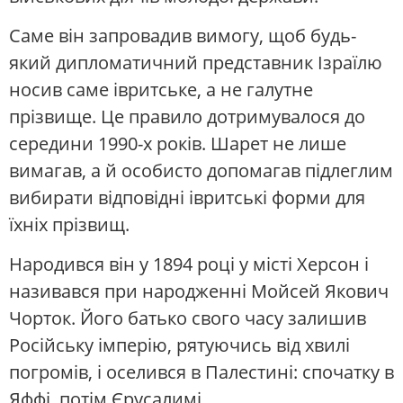
Саме він запровадив вимогу, щоб будь-
який дипломатичний представник Ізраїлю
носив саме івритське, а не галутне
прізвище. Це правило дотримувалося до
середини 1990-х років. Шарет не лише
вимагав, а й особисто допомагав підлеглим
вибирати відповідні івритські форми для
їхніх прізвищ.
Народився він у 1894 році у місті Херсон і
називався при народженні Мойсей Якович
Чорток. Його батько свого часу залишив
Російську імперію, рятуючись від хвилі
погромів, і оселився в Палестині: спочатку в
Яффі, потім Єрусалимі.