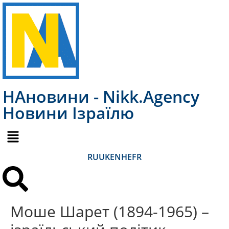
НАновини - Nikk.Agency
Новини Ізраїлю
RU
UK
EN
HE
FR
Моше Шарет (1894-1965) –