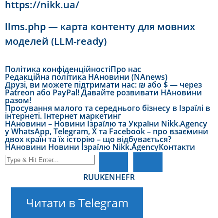
https://nikk.ua/
llms.php — карта контенту для мовних
моделей (LLM-ready)
Політика конфіденційності
Про нас
Редакційна політика НАновини (NAnews)
Друзі, ви можете підтримати нас: ₪ або $ — через
Patreon або PayPal! Давайте розвивати НАновини
разом!
Просування малого та середнього бізнесу в Ізраїлі в
інтернеті. Інтернет маркетинг
НАновини – Новини Ізраїлю та України Nikk.Agency
у WhatsApp, Telegram, X та Facebook – про взаємини
двох країн та їх історію – що відбувається?
НАновини Новини Ізраїлю Nikk.Agency
Контакти
RU
UK
EN
HE
FR
Читати в Telegram