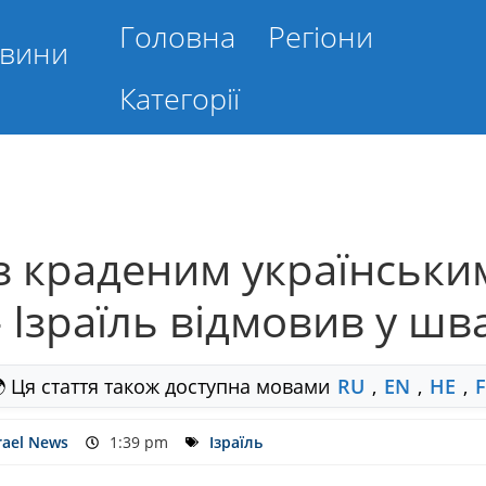
Головна
Регіони
овини
Категорії
 з краденим українськи
 Ізраїль відмовив у шв
 Ця стаття також доступна мовами
RU
,
EN
,
HE
,
rael News
1:39 pm
Ізраїль