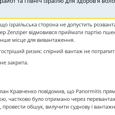
, що ізраїльська сторона не допустить розван
тер Zenziper відмовився приймати партію пшен
інше місце для вивантаження.
гостріший ризик: спірний вантаж не потрапит
не закрита.
ан Кравченко повідомив, що Panormitis прям
сією, частково було отримано через переванта
ж, провести обшук, вилучити суднову і вантаж