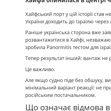
Хайфа опинилася в центрі ч
Хайфський порт у цій історії став н
України доходить до Ізраїлю через л
Раніше українська сторона вже зая
розвантажитися в Хайфі, незважаю
зробила Panormitis тестом для ізраї
Тепер результат інший: вантаж не
Це важливо.
Але якщо судно піде без обшуку, ви
мінімальний варіант реакції: не п
російським постачальником.
Що означає відмова в