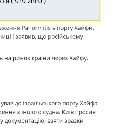
PRP (ПРП) – терапія в Хайфі, Крайот та Північ Ізраїлю для здоров’я волосся ( טיפול פרפ )
таження Panormitis в порту Хайфи.
иці і заявив, що російському
ь на ринок країни через Хайфу.
ував до ізраїльського порту Хайфа
ження з іншого судна. Київ просив
ну документацію, взяти зразки