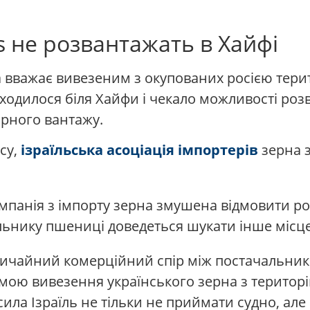
s не розвантажать в Хайфі
а вважає вивезеним з окупованих росією тери
находилося біля Хайфи і чекало можливості ро
рного вантажу.
нсу,
ізраїльська асоціація імпортерів
зерна з
компанія з імпорту зерна змушена відмовити р
льнику пшениці доведеться шукати інше місце
 звичайний комерційний спір між постачальник
емою вивезення українського зерна з територі
ила Ізраїль не тільки не приймати судно, але й