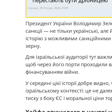
перестають бути дрібницею
Середа, 29 Липня, 2026, 23:09
Президент України Володимир Зеле
санкції — не тільки українські, ал
історію з можливими санкційними н
зерну.
Для ізраїльської аудиторії тут важ
щоб через його порти проходили ва
фінансуванням війни.
У середині цієї історії добре видн
ізраїльському контексті: це не дале
тиску з боку ЄС і моральної ціни то