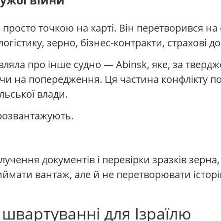
ужої війни
е просто точкою на карті. Він перетворився на 
огістику, зерно, бізнес-контракти, страхові д
вляла про інше судно — Abinsk, яке, за тверд
чи на попередження. Ця частина конфлікту по
льської влади.
 розвантажують.
лучення документів і перевірки зразків зерна,
риймати вантаж, але й не перетворювати істо
 швартуванні для Ізраїлю