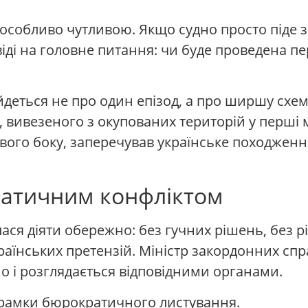
особливо чутливою. Якщо судно просто піде з
іді на головне питання: чи буде проведена пер
деться не про один епізод, а про ширшу схему
, вивезеного з окупованих територій у перші м
свого боку, заперечував українське походженн
матичним конфліктом
ася діяти обережно: без гучних рішень, без різ
аїнських претензій. Міністр закордонних спра
о і розглядається відповідними органами.
 рамки бюрократичного листування.