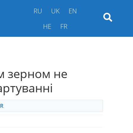
RU
UK
EN
HE
FR
м зерном не
артуванні
FR