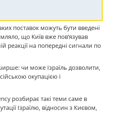
ких поставок можуть бути введені
омляло, що Київ вже пов’язував
ій реакції на попередні сигнали по
 ширше: чи може Ізраїль дозволити,
сійською окупацією і
ency розбирає такі теми саме в
утації Ізраїлю, відносин з Києвом,