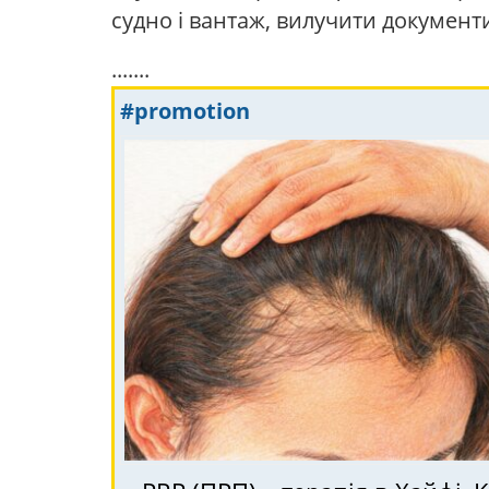
судно і вантаж, вилучити документи
.......
#promotion