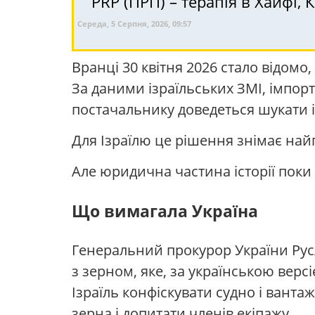
Середа, 5 Серпня, 2026, 09:57
Вранці 30 квітня 2026 стало відомо
За даними ізраїльських ЗМІ, імпор
постачальнику доведеться шукати 
Для Ізраїлю це рішення знімає най
Але юридична частина історії поки 
Що вимагала Україна
Генеральний прокурор України Русл
з зерном, яке, за українською вер
Ізраїль конфіскувати судно і ванта
зерна і допитати членів екіпажу.