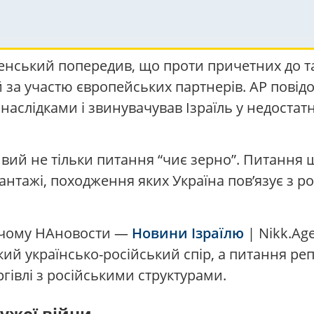
нський попередив, що проти причетних до та
е й за участю європейських партнерів. AP повід
аслідками і звинувачував Ізраїль у недостатн
ливий не тільки питання “чиє зерно”. Питання
нтажі, походження яких Україна пов’язує з ро
о, чому НАновости —
Новини Ізраїлю
| Nikk.Ag
кий українсько-російський спір, а питання реп
ргівлі з російськими структурами.