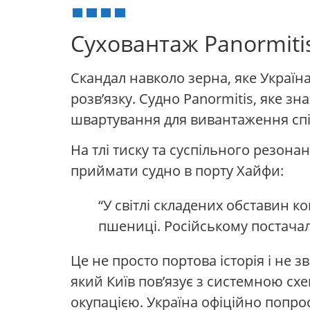
Суховантаж Panormiti
Скандал навколо зерна, яке Україн
розв’язку. Судно Panormitis, яке з
швартування для вивантаження спі
На тлі тиску та суспільного резона
приймати судно в порту Хайфи:
“У світлі складених обставин 
пшениці. Російському постача
Це не просто портова історія і не
який Київ пов’язує з системною сх
окупацією. Україна офіційно попрос