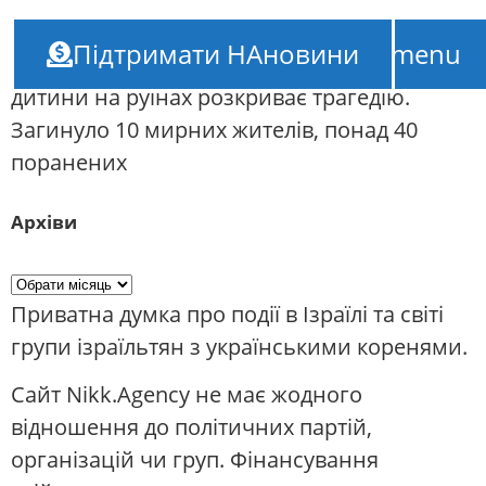
НАновини – новини Ізраїлю
///
Жахлива
Підтримати НАновини
TOP-menu
атака Росії на Запоріжжі: фото матері та
дитини на руїнах розкриває трагедію.
Загинуло 10 мирних жителів, понад 40
поранених
Архіви
Приватна думка про події в Ізраїлі та світі
групи ізраїльтян з українськими коренями.
Сайт Nikk.Agency не має жодного
відношення до політичних партій,
організацій чи груп. Фінансування