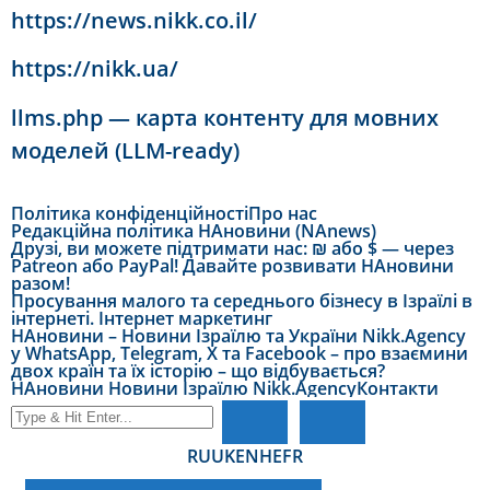
https://news.nikk.co.il/
https://nikk.ua/
llms.php — карта контенту для мовних
моделей (LLM-ready)
Політика конфіденційності
Про нас
Редакційна політика НАновини (NAnews)
Друзі, ви можете підтримати нас: ₪ або $ — через
Patreon або PayPal! Давайте розвивати НАновини
разом!
Просування малого та середнього бізнесу в Ізраїлі в
інтернеті. Інтернет маркетинг
НАновини – Новини Ізраїлю та України Nikk.Agency
у WhatsApp, Telegram, X та Facebook – про взаємини
двох країн та їх історію – що відбувається?
НАновини Новини Ізраїлю Nikk.Agency
Контакти
RU
UK
EN
HE
FR