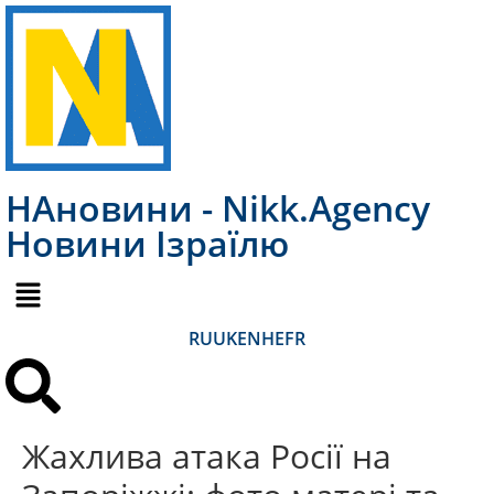
НАновини - Nikk.Agency
Новини Ізраїлю
RU
UK
EN
HE
FR
Жахлива атака Росії на