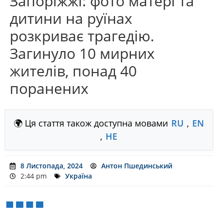
Запоріжжі: фото матері та
дитини на руїнах
розкриває трагедію.
Загинуло 10 мирних
жителів, понад 40
поранених
🌍 Ця стаття також доступна мовами
RU
,
EN
,
HE
8 Листопада, 2024
Антон Пшединський
2:44 pm
Україна