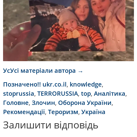
УсУсі матеріали автора →
Позначено
!! ukr.co.il
,
knowledge
,
stoprussia
,
TERRORUSSIA
,
top
,
Аналітика
,
Головне
,
Злочин
,
Оборона України
,
Рекомендації
,
Тероризм
,
Україна
Залишити відповідь