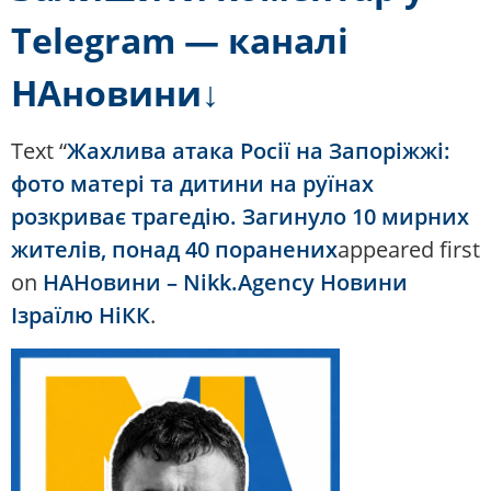
Telegram — каналі
НАновини↓
Text “
Жахлива атака Росії на Запоріжжі:
фото матері та дитини на руїнах
розкриває трагедію. Загинуло 10 мирних
жителів, понад 40 поранених
appeared first
on
НАНовини – Nikk.Agency Новини
Ізраїлю НіКК
.