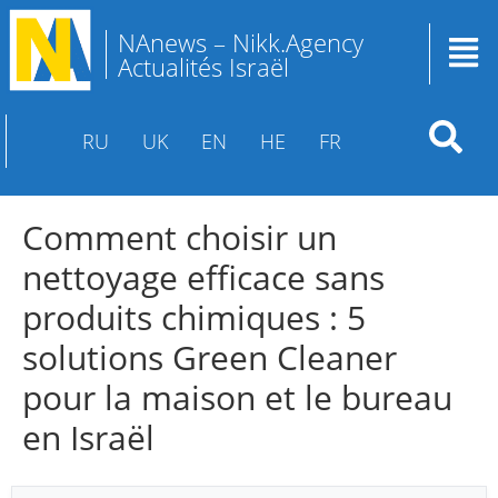
NAnews – Nikk.Agency
Actualités Israël
RU
UK
EN
HE
FR
Comment choisir un
nettoyage efficace sans
produits chimiques : 5
solutions Green Cleaner
pour la maison et le bureau
en Israël