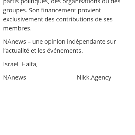
partis politiques, des organisations ou des
groupes. Son financement provient
exclusivement des contributions de ses
membres.
NAnews – une opinion indépendante sur
l’actualité et les événements.
Israël, Haïfa,
info@nikk.agency
NAnews
Actualités Israël
Nikk.Agency
https://nikk.agency/
https://news.nikk.co.il/
https://nikk.ua/
llms.php — carte de contenu pour les