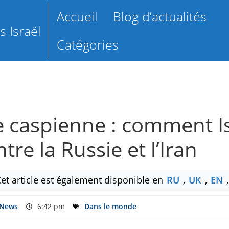
Accueil
Blog d’actualités
 Israël
Catégories
e caspienne : comment Is
re la Russie et l’Iran
Cet article est également disponible en
RU
,
UK
,
EN
 News
6:42 pm
Dans le monde