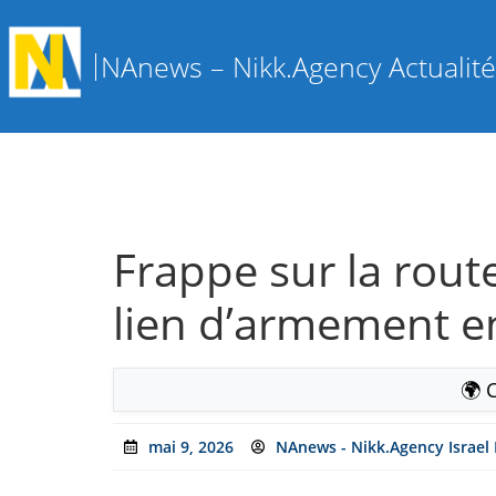
NAnews – Nikk.Agency Actualités
Frappe sur la rout
lien d’armement ent
🌍 
mai 9, 2026
NAnews - Nikk.Agency Israel