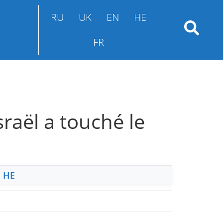
RU
UK
EN
HE
FR
raël a touché le
,
HE