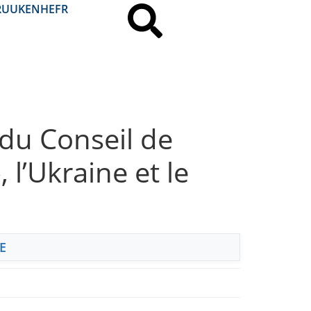
RU
UK
EN
HE
FR
 du Conseil de
 l’Ukraine et le
E