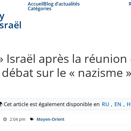
Accueil
Blog d’actualités
Catégories
y
Israël
» Israël après la réunion
 débat sur le « nazisme »,
 Cet article est également disponible en
RU
,
EN
,
H
2:04 pm
Moyen-Orient