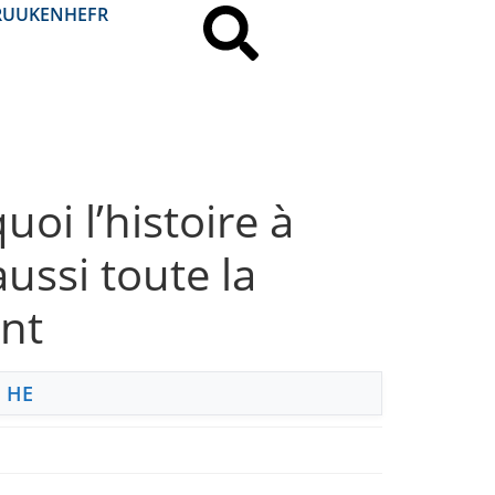
RU
UK
EN
HE
FR
oi l’histoire à
ussi toute la
ent
,
HE