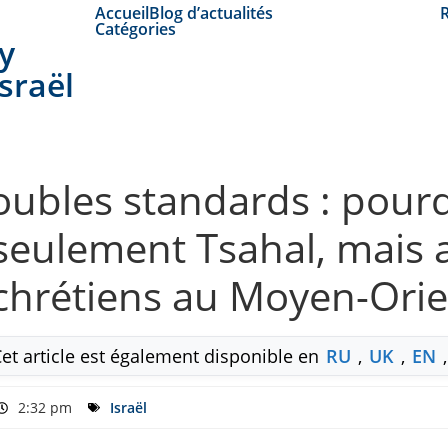
Accueil
Blog d’actualités
Catégories
y
Israël
oubles standards : pourqu
eulement Tsahal, mais a
 chrétiens au Moyen-Ori
Cet article est également disponible en
RU
,
UK
,
EN
2:32 pm
Israël