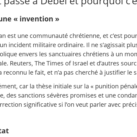
t passé à Debel et pourquoi c’
 une « invention »
ban est une communauté chrétienne, et c’est pour
incident militaire ordinaire. Il ne s’agissait pl
bolique envers les sanctuaires chrétiens à un mom
e. Reuters, The Times of Israel et d’autres source
 reconnu le fait, et n’a pas cherché à justifier le s
ément, car la thèse initiale sur la « punition péna
e, des sanctions sévères promises et une condamn
rrection significative si l’on veut parler avec pré
tat