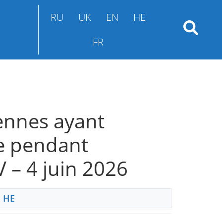
RU
UK
EN
HE
FR
iennes ayant
re pendant
 – 4 juin 2026
,
HE