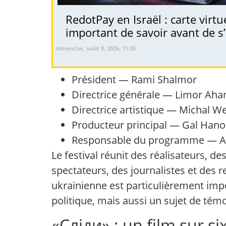
RedotPay en Israël : carte virt
important de savoir avant de s’
dimanche, août 9, 2026, 11:35
Président — Rami Shalmor
Directrice générale — Limor Aha
Directrice artistique — Michal We
Producteur principal — Gal Hano
Responsable du programme — An
Le festival réunit des réalisateurs, d
spectateurs, des journalistes et des 
ukrainienne est particulièrement impo
politique, mais aussi un sujet de té
«Сліди» : un film sur s