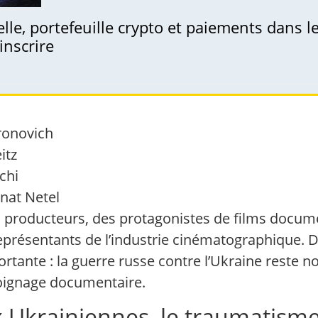
uelle, portefeuille crypto et paiements dans 
inscrire
ronovich
itz
chi
at Netel
es producteurs, des protagonistes de films docume
représentants de l’industrie cinématographique. D
rtante : la guerre russe contre l’Ukraine reste no
moignage documentaire.
ix Ukrainiennes, le traumatisme