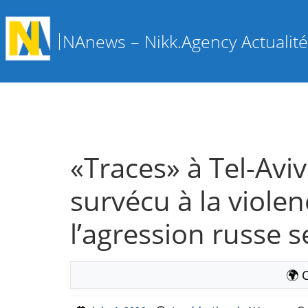
NAnews – Nikk.Agency Actualités
«Traces» à Tel-Aviv
survécu à la violen
l’agression russe 
🌍 