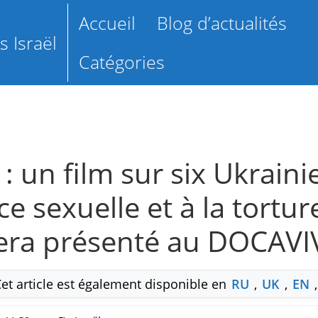
Accueil
Blog d’actualités
 Israël
Catégories
 : un film sur six Ukrain
ce sexuelle et à la tortu
sera présenté au DOCAVIV
Cet article est également disponible en
RU
,
UK
,
EN