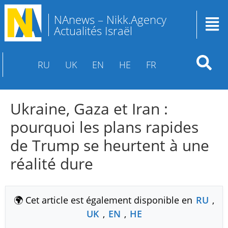
NAnews – Nikk.Agency
Actualités Israël
RU
UK
EN
HE
FR
Ukraine, Gaza et Iran :
pourquoi les plans rapides
de Trump se heurtent à une
réalité dure
🌍 Cet article est également disponible en
RU
,
UK
,
EN
,
HE