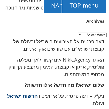
NAnews – חדשות ישראל
///
בית המשפט
תמכו ב-NAnews
TOP-menu
בזקרפטיה גזר דין על קריאות אנטישמיות נגד חנוכה
Archives
דעה פרטית על האירועים בישראל ובעולם של
קבוצת ישראלים עם שורשים אוקראיניים.
האתר Nikk.Agency אינו קשור לאף מפלגה
פוליטית, ארגון או קבוצה. המימון מתבצע אך ורק
מכספי המשתתפים.
שלום ישראל! מה חדש? אילו חדשות?
ניק”ק – דעה פרטית על אירועים ו
חדשות ישראל
ועולם.