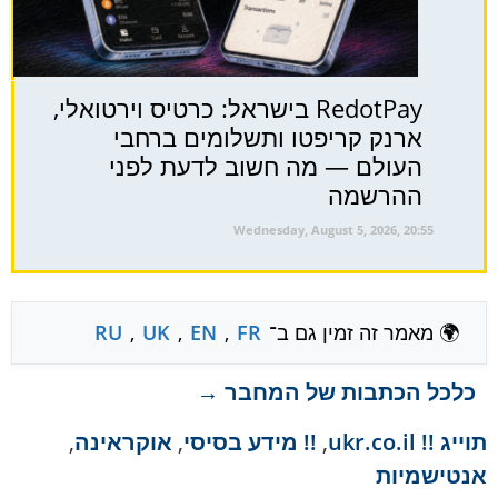
RedotPay בישראל: כרטיס וירטואלי,
ארנק קריפטו ותשלומים ברחבי
העולם — מה חשוב לדעת לפני
ההרשמה
Wednesday, August 5, 2026, 20:55
🌍 מאמר זה זמין גם ב־
FR
,
EN
,
UK
,
RU
כלכל הכתבות של המחבר →
תוייג
!! ukr.co.il
,
!! מידע בסיסי
,
אוקראינה
,
אנטישמיות