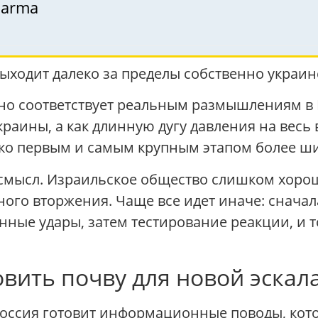
darma
ыходит далеко за пределы собственно украин
чно соответствует реальным размышлениям в 
раины, а как длинную дугу давления на весь 
ько первым и самым крупным этапом более ш
смысл. Израильское общество слишком хорош
ого вторжения. Чаще все идет иначе: снача
нные удары, затем тестирование реакции, и 
овить почву для новой эскал
Россия готовит информационные поводы, кот