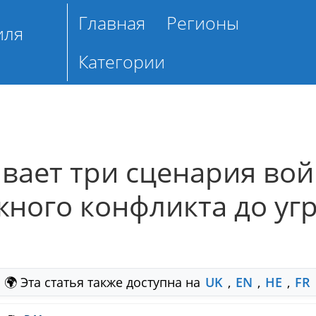
Главная
Регионы
иля
Категории
вает три сценария во
жного конфликта до уг
🌍 Эта статья также доступна на
UK
,
EN
,
HE
,
FR