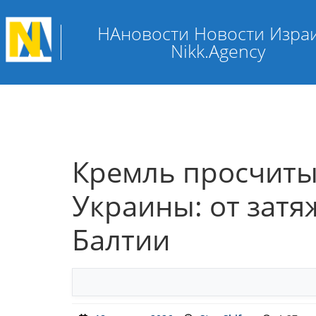
НАновости Новости Изра
Nikk.Agency
Кремль просчиты
Украины: от затя
Балтии