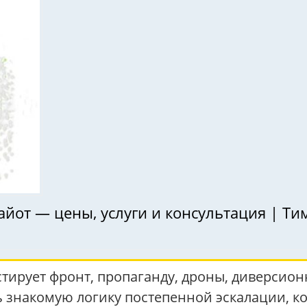
айот — цены, услуги и консультация | Ти
стирует фронт, пропаганду, дроны, диверсио
ь знакомую логику постепенной эскалации, к