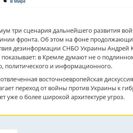
В Мире
мум три сценария дальнейшего развития вой
линии фронта. Об этом на фоне продолжающих
твия дезинформации СНБО Украины Андрей К
а показывает: в Кремле думают не о подлинно
, политического и информационного.
 отвлеченная восточноевропейская дискуссия
агает переход от войны против Украины к ги
дет уже о более широкой архитектуре угроз.