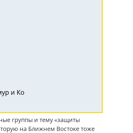
мур и Ко
нные группы и тему «защиты
оторую на Ближнем Востоке тоже