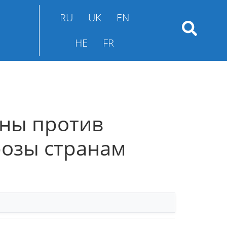
RU
UK
EN
HE
FR
йны против
розы странам