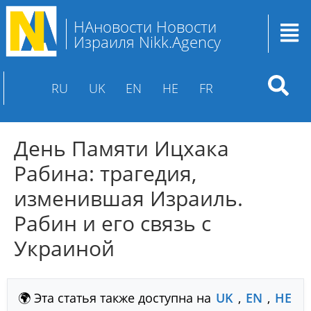
НАновости Новости
Израиля Nikk.Agency
RU
UK
EN
HE
FR
День Памяти Ицхака
Рабина: трагедия,
изменившая Израиль.
Рабин и его связь с
Украиной
🌍 Эта статья также доступна на
UK
,
EN
,
HE